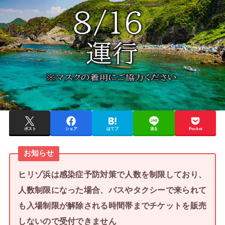
ポスト
シェア
はてブ
送る
Pocket
お知らせ
ヒリゾ浜は感染症予防対策で人数を制限しており、
人数制限になった場合、バスやタクシーで来られて
も入場制限が解除される時間帯までチケットを販売
しないので受付できません