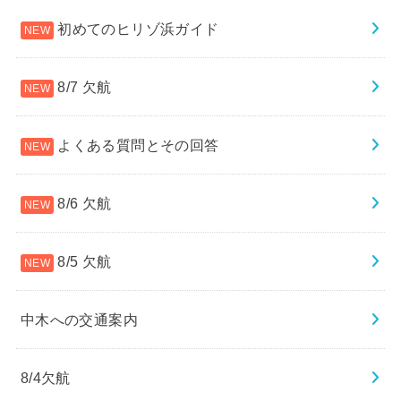
初めてのヒリゾ浜ガイド
8/7 欠航
よくある質問とその回答
8/6 欠航
8/5 欠航
中木への交通案内
8/4欠航