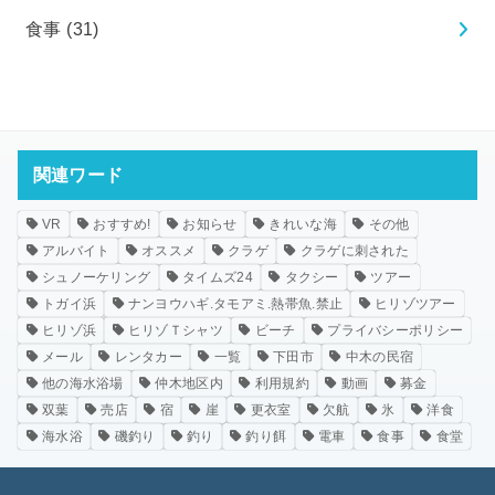
食事
(31)
関連ワード
VR
おすすめ!
お知らせ
きれいな海
その他
アルバイト
オススメ
クラゲ
クラゲに刺された
シュノーケリング
タイムズ24
タクシー
ツアー
トガイ浜
ナンヨウハギ.タモアミ.熱帯魚.禁止
ヒリゾツアー
ヒリゾ浜
ヒリゾＴシャツ
ビーチ
プライバシーポリシー
メール
レンタカー
一覧
下田市
中木の民宿
他の海水浴場
仲木地区内
利用規約
動画
募金
双葉
売店
宿
崖
更衣室
欠航
氷
洋食
海水浴
磯釣り
釣り
釣り餌
電車
食事
食堂