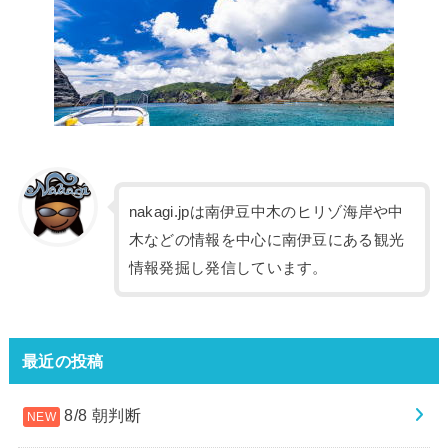
nakagi.jpは南伊豆中木のヒリゾ海岸や中
木などの情報を中心に南伊豆にある観光
情報発掘し発信しています。
最近の投稿
8/8 朝判断