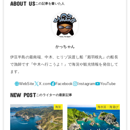
ABOUT US
かっちゃん
伊豆半島の最南端、中木、ヒリゾ浜渡し船『殿羽根丸』の船長
で漁師です『中木へ行こうよ！』で海況や観光情報を発信して
ます。
NEW POST
海況
海水浴・海遊び