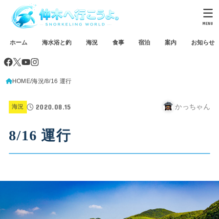
MENU
ホーム
海水浴と釣
海況
食事
宿泊
案内
お知らせ
HOME
海況
8/16 運行
2020.08.15
かっちゃん
海況
8/16 運行