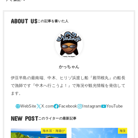
ABOUT US
かっちゃん
伊豆半島の最南端、中木、ヒリゾ浜渡し船『殿羽根丸』の船長
で漁師です『中木へ行こうよ！』で海況や観光情報を発信して
ます。
NEW POST
海水浴・海遊び
海況