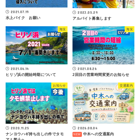
2021.07.19
2023.05.29
水上バイク お願い
アルバイト募集します
海況
海況
2021.06.14
2021.08.26
ヒリゾ浜の開始時期について
2回目の営業時間変更のお知らせ
お知らせ
交通案内
2020.11.25
2026.08.04
ナンヨウハギ持ち出しの件でタモ
中木への交通案内
アミ禁止へ