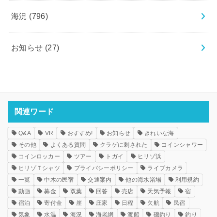
海況
(796)
お知らせ
(27)
関連ワード
Q&A
VR
おすすめ!
お知らせ
きれいな海
その他
よくある質問
クラゲに刺された
コインシャワー
コインロッカー
ツアー
トガイ
ヒリゾ浜
ヒリゾＴシャツ
プライバシーポリシー
ライブカメラ
一覧
中木の民宿
交通案内
他の海水浴場
利用規約
動画
募金
双葉
回答
売店
天気予報
宿
宿泊
寄付金
崖
庄家
日程
欠航
民宿
気象
水温
海況
海老網
渡船
磯釣り
釣り