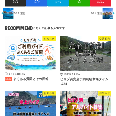
ポスト
シェア
はてブ
送る
Pocket
7/22 運行
7/21 運行
RECOMMEND
お知らせ
交通案内
2026.08.06
2019.07.24
よくある質問とその回答
ヒリゾ浜完全予約制駐車場タイム
ズ24
お知らせ
お知らせ