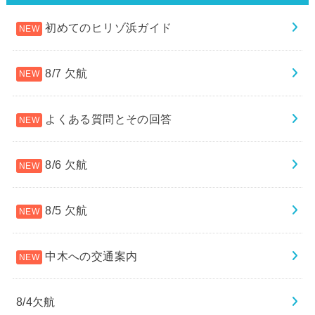
初めてのヒリゾ浜ガイド
8/7 欠航
よくある質問とその回答
8/6 欠航
8/5 欠航
中木への交通案内
8/4欠航