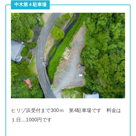
中木第４駐車場
ヒリゾ浜受付まで300ｍ 第4駐車場です 料金は
１日…1000円です