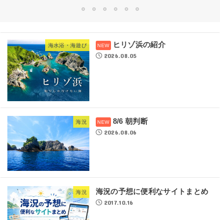
1
2
3
4
5
6
ヒリゾ浜の紹介
海水浴・海遊び
2026.08.05
8/6 朝判断
海況
2026.08.06
海況の予想に便利なサイトまとめ
海況
2017.10.16