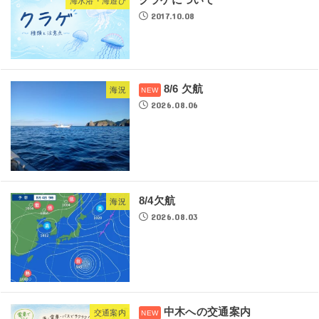
クラゲについて
海水浴・海遊び
2017.10.08
8/6 欠航
海況
2026.08.06
8/4欠航
海況
2026.08.03
中木への交通案内
交通案内