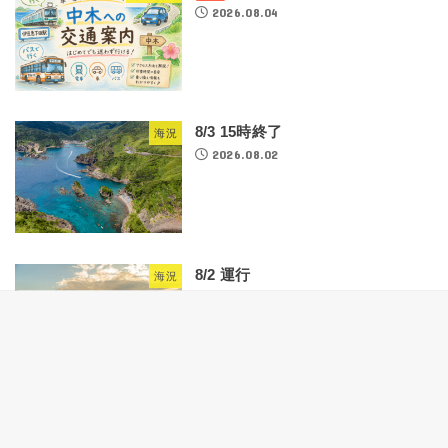
2026.08.04
8/3 15時終了
海況
2026.08.02
8/2 運行
海況
2026.08.01
関連ワード
Q&A
おすすめ!
その他
アルバイト
オススメ
キャンプ
クラゲ
クラゲに刺された
コインシャワー
8/1 運行
海況
コインロッカー
シュノーケリング
タイムズ24
タクシー
2026.08.01
ツアー
トガイ浜
ナンヨウハギ.タモアミ.熱帯魚.禁止