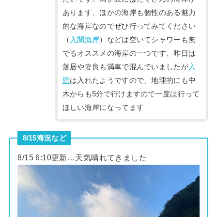
あります、ほかの海岸も個性のある魅力
的な海岸なのでぜひ行ってみてください
（
入間海岸
）などは空いてシャワーも無
でるオススメの海岸の一つです、昨日は
落居や妻良も満車で混んでいましたが
入
間
は入れたようですので、地理的にも中
木からも5分で行けますので一度は行って
ほしい海岸になってます
8/15海況など
8/15 6:10更新…天気晴れてきました