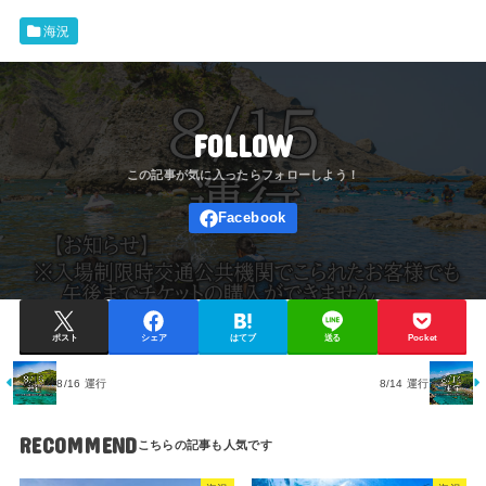
海況
FOLLOW
ポスト
シェア
はてブ
送る
Pocket
8/16 運行
8/14 運行
RECOMMEND