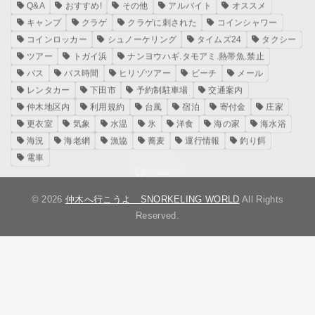
メタ情報
Q&A
おすすめ!
その他
アルバイト
オススメ
キャンプ
クラゲ
クラゲに刺された
コインシャワー
ログイン
コインロッカー
シュノーケリング
タイムズ24
タクシー
投稿フィード
ツアー
トガイ浜
ナンヨウハギ.タモアミ.熱帯魚.禁止
コメントフィード
バス
バス時間
ヒリゾツアー
ビーチ
メール
WordPress.org
レンタカー
下田市
予約制駐車場
交通案内
仲木地区内
利用規約
台風
宿泊
寄付金
庄家
更衣室
気象
水温
氷
洋食
海の家
海水浴
ホーム
海水浴と釣
海況
食事
宿泊
案内
お知らせ
お店
海況
海老網
漁協
蕎麦
運行情報
釣り餌
お問い合わせ
ダウンロード
電車
© 2026
仲木へ行こうよ SNORKELING WORLD
All Rights
Reserved.