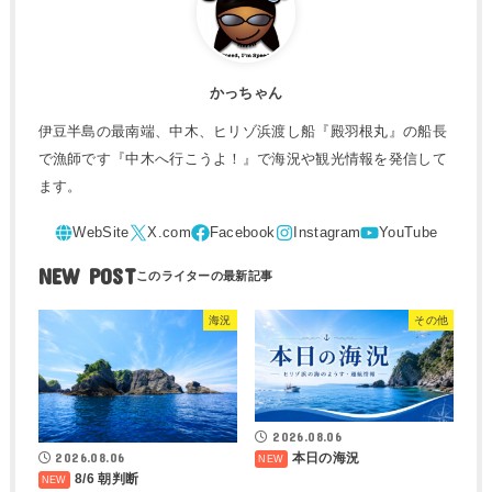
かっちゃん
伊豆半島の最南端、中木、ヒリゾ浜渡し船『殿羽根丸』の船長
で漁師です『中木へ行こうよ！』で海況や観光情報を発信して
ます。
NEW POST
海況
その他
2026.08.06
2026.08.06
本日の海況
8/6 朝判断