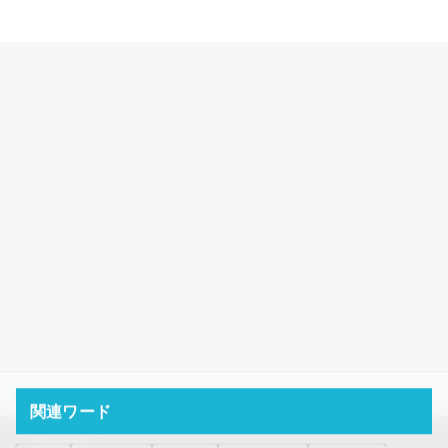
HOME
海況
8/15 運行
関連ワード