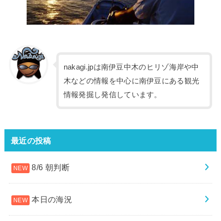
nakagi.jpは南伊豆中木のヒリゾ海岸や中
木などの情報を中心に南伊豆にある観光
情報発掘し発信しています。
最近の投稿
8/6 朝判断
本日の海況