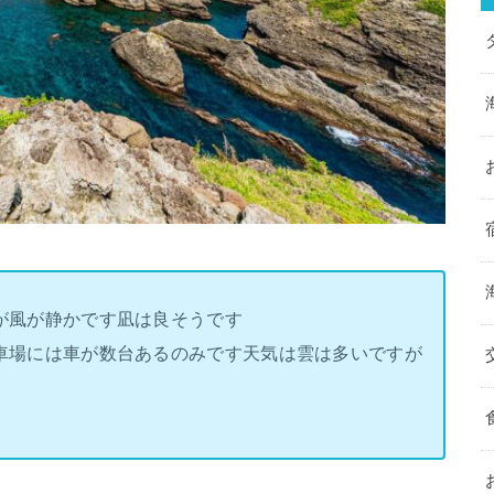
んが風が静かです凪は良そうです
す駐車場には車が数台あるのみです天気は雲は多いですが
す