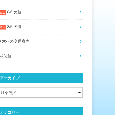
8/6 欠航
8/5 欠航
中木への交通案内
8/4欠航
アーカイブ
カテゴリー