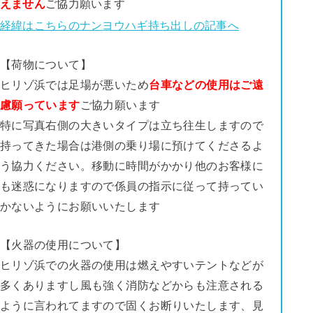
えません
ご協力願います
経緯はこちらのナンヨウハギ持ち出しの記事へ
【荷物について】
ヒリゾ浜では足場が悪いため
台車などの使用はご遠
慮願っています
ご協力願います
特に写真右側の大きいタイプは立ち往生しますので
持ってきた場合は港側の乗り場に預けてくださるよ
う協力ください。移動に時間がかかり他のお客様に
も迷惑になりますので係員の指示に従って持ってい
かないようにお願いいたします
【火器の使用について】
ヒリゾ浜での火器の使用は燃えやすいテントなどが
多くありますし風も強く消防などからも注意される
ように言われてますので固くお断りいたします、見