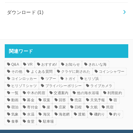
ダウンロード
(1)
関連ワード
Q&A
VR
おすすめ!
お知らせ
きれいな海
その他
よくある質問
クラゲに刺された
コインシャワー
コインロッカー
ツアー
トガイ
ヒリゾ浜
ヒリゾＴシャツ
プライバシーポリシー
ライブカメラ
一覧
中木の民宿
交通案内
他の海水浴場
利用規約
動画
募金
双葉
回答
売店
天気予報
宿
宿泊
寄付金
崖
庄家
日程
欠航
民宿
気象
水温
海況
海老網
渡船
磯釣り
釣り
食事
食堂
駐車場