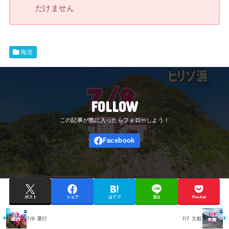
だけません
海況
FOLLOW
ポスト
シェア
はてブ
送る
Pocket
7/9 運行
7/7 欠航