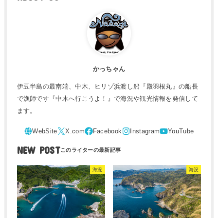
かっちゃん
伊豆半島の最南端、中木、ヒリゾ浜渡し船『殿羽根丸』の船長
で漁師です『中木へ行こうよ！』で海況や観光情報を発信して
ます。
NEW POST
海況
海況