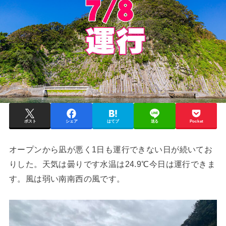
ポスト
シェア
はてブ
送る
Pocket
オープンから凪が悪く1日も運行できない日が続いてお
りした。天気は曇りです水温は24.9℃今日は運行できま
す。風は弱い南南西の風です。