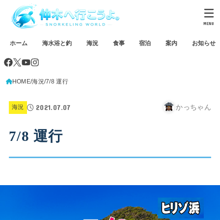
MENU
ホーム
海水浴と釣
海況
食事
宿泊
案内
お知らせ
HOME
海況
7/8 運行
2021.07.07
かっちゃん
海況
7/8 運行