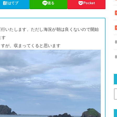
はてブ
送る
Pocket
で運行いたします、ただし海況が朝は良くないので開始
ます
りますが、収まってくると思います