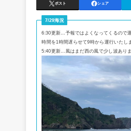
ポスト
シェア
7/29海況
6:30更新…予報ではよくなってくるの
時間を1時間遅らせて9時から運行いたし
5:40更新…風はまだ西の風で少し波あ