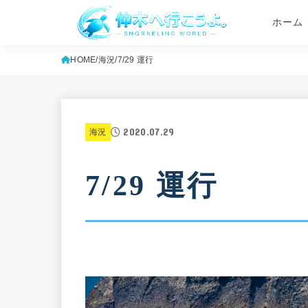
ホーム
HOME
海況
7/29 運行
2020.07.29
海況
7/29 運行