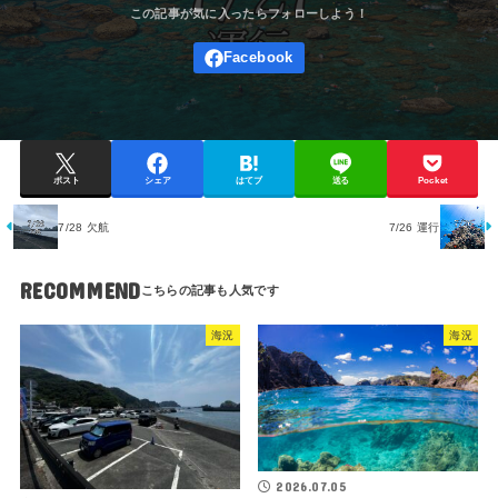
ポスト
シェア
はてブ
送る
Pocket
7/28 欠航
7/26 運行
RECOMMEND
海況
海況
2026.07.05