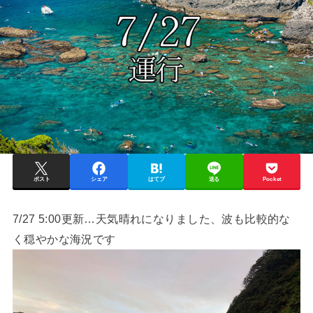
ポスト
シェア
はてブ
送る
Pocket
7/27 5:00更新…天気晴れになりました、波も比較的な
く穏やかな海況です