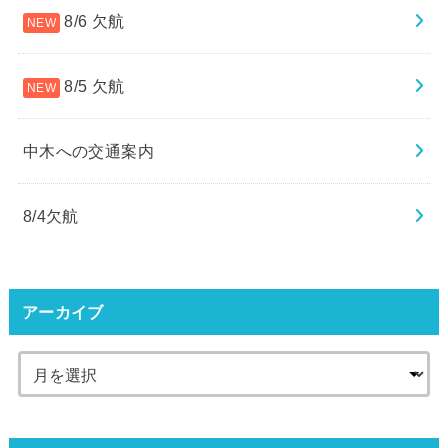
8/6 欠航
8/5 欠航
中木への交通案内
8/4欠航
アーカイブ