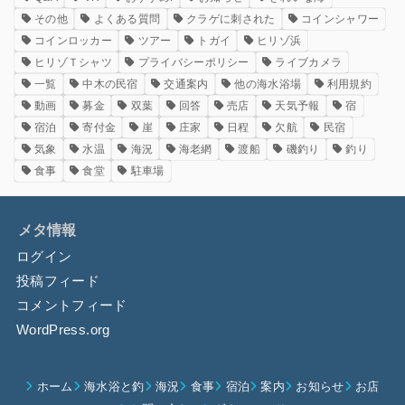
その他
よくある質問
クラゲに刺された
コインシャワー
コインロッカー
ツアー
トガイ
ヒリゾ浜
ヒリゾＴシャツ
プライバシーポリシー
ライブカメラ
一覧
中木の民宿
交通案内
他の海水浴場
利用規約
動画
募金
双葉
回答
売店
天気予報
宿
宿泊
寄付金
崖
庄家
日程
欠航
民宿
気象
水温
海況
海老網
渡船
磯釣り
釣り
食事
食堂
駐車場
メタ情報
ログイン
投稿フィード
コメントフィード
WordPress.org
ホーム
海水浴と釣
海況
食事
宿泊
案内
お知らせ
お店