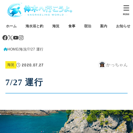
MENU
ホーム
海水浴と釣
海況
食事
宿泊
案内
お知らせ
HOME
海況
7/27 運行
2020.07.27
かっちゃん
海況
7/27 運行