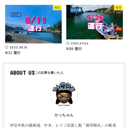
海況
海況
2021.09.26
2022.08.10
9/26 運行
8/11 運行
ABOUT US
かっちゃん
伊豆半島の最南端、中木、ヒリゾ浜渡し船『殿羽根丸』の船長