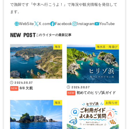
で漁師です『中木へ行こうよ！』で海況や観光情報を発信して
ます。
NEW POST
海況
海水浴・海遊び
2026.08.07
2026.08.07
8/8 欠航
初めてのヒリゾ浜ガイド
海況
お知らせ