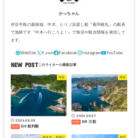
かっちゃん
伊豆半島の最南端、中木、ヒリゾ浜渡し船『殿羽根丸』の船長
で漁師です『中木へ行こうよ！』で海況や観光情報を発信して
ます。
NEW POST
海況
海況
2026.08.07
2026.08.08
8/8 欠航
8/9 朝判断
海水浴・海遊び
海況