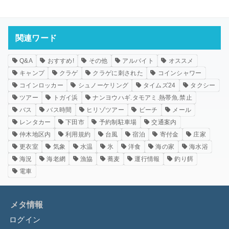
関連ワード
Q&A
おすすめ!
その他
アルバイト
オススメ
キャンプ
クラゲ
クラゲに刺された
コインシャワー
コインロッカー
シュノーケリング
タイムズ24
タクシー
ツアー
トガイ浜
ナンヨウハギ.タモアミ.熱帯魚.禁止
バス
バス時間
ヒリゾツアー
ビーチ
メール
レンタカー
下田市
予約制駐車場
交通案内
仲木地区内
利用規約
台風
宿泊
寄付金
庄家
更衣室
気象
水温
氷
洋食
海の家
海水浴
海況
海老網
漁協
蕎麦
運行情報
釣り餌
電車
メタ情報
ログイン