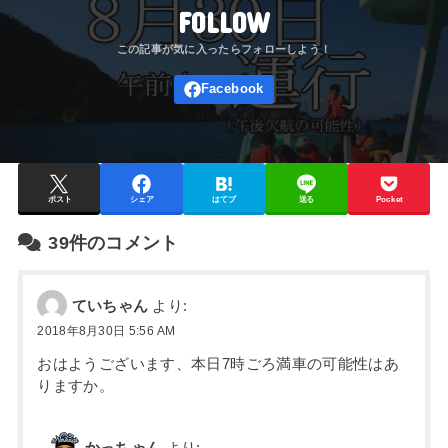
FOLLOW
ポスト
シェア
はてブ
送る
Pocket
39件のコメント
ていちゃん
より:
2018年8月30日 5:56 AM
おはようございます、本日7時ごろ満車の可能性はあ
りますか。