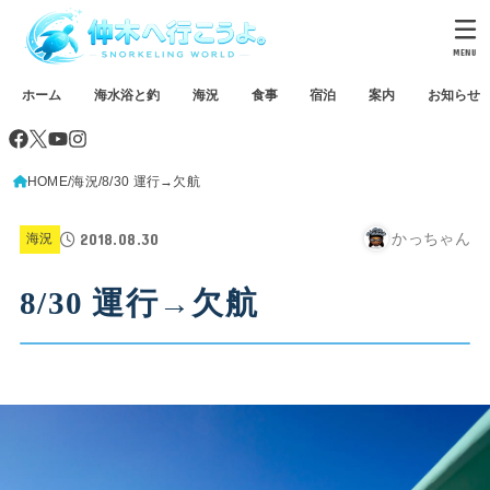
MENU
ホーム
海水浴と釣
海況
食事
宿泊
案内
お知らせ
HOME
海況
8/30 運行→欠航
2018.08.30
かっちゃん
海況
8/30 運行→欠航