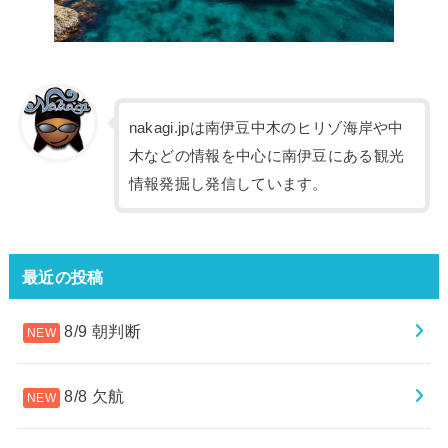
nakagi.jpは南伊豆中木のヒリゾ海岸や中
木などの情報を中心に南伊豆にある観光
情報発掘し発信しています。
最近の投稿
8/9 朝判断
8/8 欠航