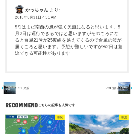
かっちゃん
より:
2018年8月31日 4:31 AM
9/1はまだ南西の風が強く欠航になると思います。9
月2日は運行できるではと思いますがそのころにな
ると台風21号が25度線を越えてくるので台風の波が
届くころと思います。予想が難しいですが9/2日は遊
泳できる可能性があります
8/31 欠航
8/29 運行
RECOMMEND
海況
海況