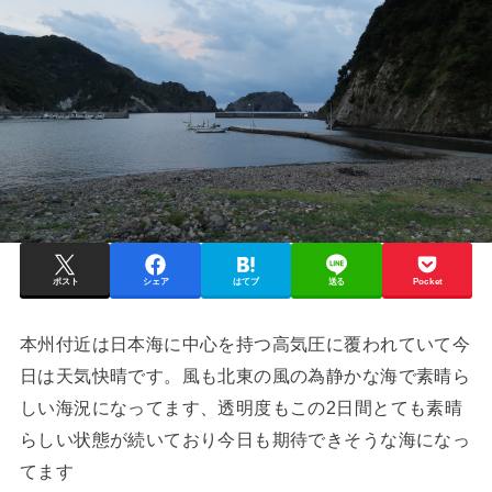
ポスト
シェア
はてブ
送る
Pocket
本州付近は日本海に中心を持つ高気圧に覆われていて今
日は天気快晴です。風も北東の風の為静かな海で素晴ら
しい海況になってます、透明度もこの2日間とても素晴
らしい状態が続いており今日も期待できそうな海になっ
てます