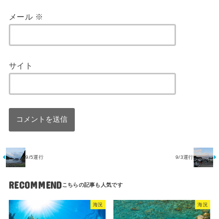
メール
※
サイト
9/5運行
9/3運行
RECOMMEND
海況
海況