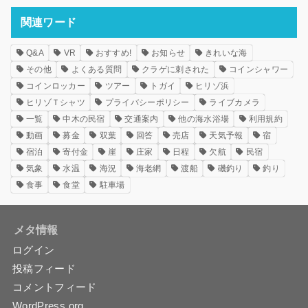
関連ワード
Q&A
VR
おすすめ!
お知らせ
きれいな海
その他
よくある質問
クラゲに刺された
コインシャワー
コインロッカー
ツアー
トガイ
ヒリゾ浜
ヒリゾＴシャツ
プライバシーポリシー
ライブカメラ
一覧
中木の民宿
交通案内
他の海水浴場
利用規約
動画
募金
双葉
回答
売店
天気予報
宿
宿泊
寄付金
崖
庄家
日程
欠航
民宿
気象
水温
海況
海老網
渡船
磯釣り
釣り
食事
食堂
駐車場
メタ情報
ログイン
投稿フィード
コメントフィード
WordPress.org