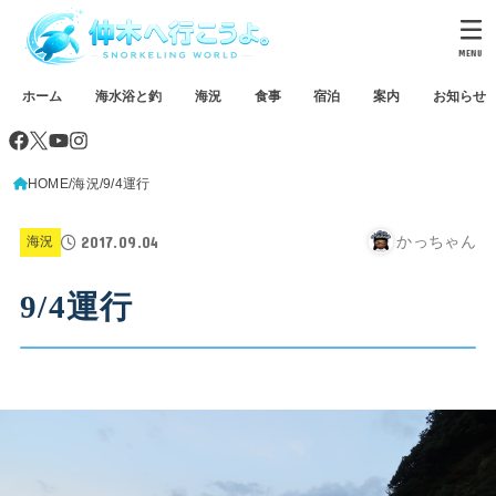
MENU
ホーム
海水浴と釣
海況
食事
宿泊
案内
お知らせ
HOME
海況
9/4運行
2017.09.04
かっちゃん
海況
9/4運行