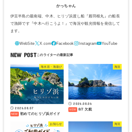
かっちゃん
伊豆半島の最南端、中木、ヒリゾ浜渡し船『殿羽根丸』の船長
で漁師です『中木へ行こうよ！』で海況や観光情報を発信して
ます。
NEW POST
海水浴・海遊び
海況
2026.08.06
2026.08.07
8/7 欠航
初めてのヒリゾ浜ガイド
お知らせ
海況