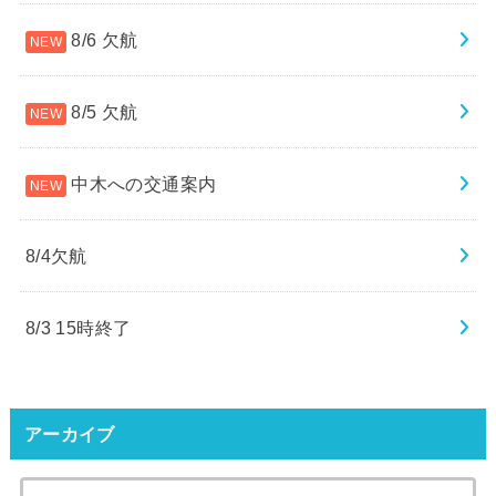
8/6 欠航
8/5 欠航
中木への交通案内
8/4欠航
8/3 15時終了
アーカイブ