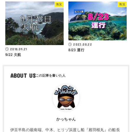
海況
海況
2023.08.22
2018.09.21
8/23 運行
9/22 欠航
ABOUT US
かっちゃん
伊豆半島の最南端、中木、ヒリゾ浜渡し船『殿羽根丸』の船長