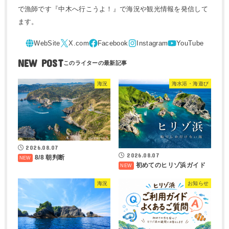
で漁師です『中木へ行こうよ！』で海況や観光情報を発信して
ます。
NEW POST
海況
海水浴・海遊び
2026.08.07
2026.08.07
8/8 朝判断
初めてのヒリゾ浜ガイド
海況
お知らせ