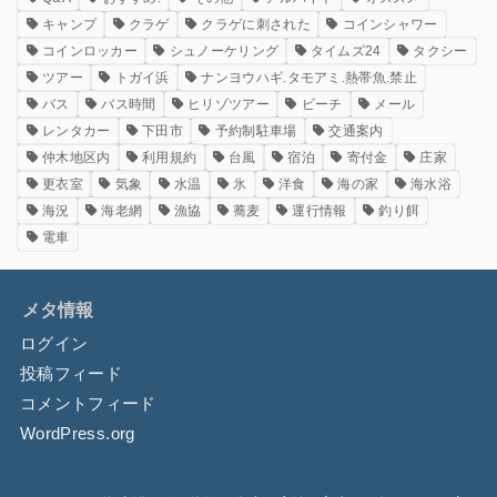
キャンプ
クラゲ
クラゲに刺された
コインシャワー
コインロッカー
シュノーケリング
タイムズ24
タクシー
ツアー
トガイ浜
ナンヨウハギ.タモアミ.熱帯魚.禁止
バス
バス時間
ヒリゾツアー
ビーチ
メール
レンタカー
下田市
予約制駐車場
交通案内
仲木地区内
利用規約
台風
宿泊
寄付金
庄家
更衣室
気象
水温
氷
洋食
海の家
海水浴
海況
海老網
漁協
蕎麦
運行情報
釣り餌
電車
メタ情報
ログイン
投稿フィード
コメントフィード
WordPress.org