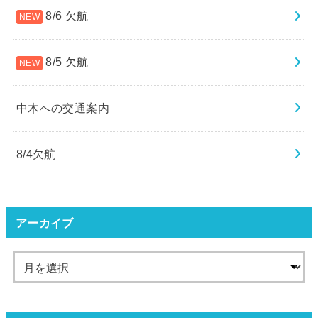
8/6 欠航
8/5 欠航
中木への交通案内
8/4欠航
アーカイブ