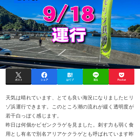
ポスト
シェア
はてブ
送る
Pocket
天気は晴れています、とても良い海況になりましたヒリ
ゾ浜運行できます。このところ潮の流れが緩く透明度が
若干白っぽく感じます。
昨日は何個かビゼンクラゲを見ました。刺す力も弱く食
用とし有名で別名アリアケクラゲとも呼ばれています昨