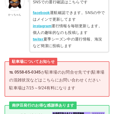
SNSでの運行確認はこちらです
facebook
運航確認できます。SNSの中で
かっちゃん
はメインで更新してます
instagram
運行情報を毎朝更新します。
個人の趣味的なのも投稿します
twiter
夏季シーズン中の運行情報、海況
など簡潔に投稿します
駐車場についてお知らせ
℡ 0558-65-0345
が駐車場のお問合せ先です(駐車場
の混雑状況などはこちらにお問い合わせください
駐車場は7/15～9/24有料になります
南伊豆発行のお得な感謝券あります