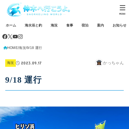
MENU
ホーム
海水浴と釣
海況
食事
宿泊
案内
お知らせ
HOME
海況
9/18 運行
2023.09.17
かっちゃん
海況
9/18 運行