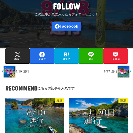
FOLLOW
ポスト
シェア
はてブ
送る
Pocket
9/19 運行
9/17 運行
RECOMMEND
海況
海況