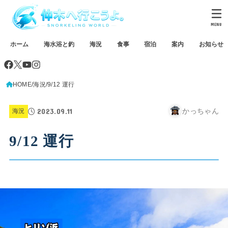
MENU
ホーム
海水浴と釣
海況
食事
宿泊
案内
お知らせ
HOME
海況
9/12 運行
2023.09.11
かっちゃん
海況
9/12 運行