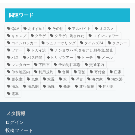
関連ワード
Q&A
おすすめ!
その他
アルバイト
オススメ
キャンプ
クラゲ
クラゲに刺された
コインシャワー
コインロッカー
シュノーケリング
タイムズ24
タクシー
ツアー
トガイ浜
ナンヨウハギ.タモアミ.熱帯魚.禁止
バス
バス時間
ヒリゾツアー
ビーチ
メール
レンタカー
下田市
予約制駐車場
交通案内
仲木地区内
利用規約
台風
宿泊
寄付金
庄家
更衣室
気象
水温
氷
洋食
海の家
海水浴
海況
海老網
漁協
蕎麦
運行情報
釣り餌
電車
メタ情報
ログイン
投稿フィード