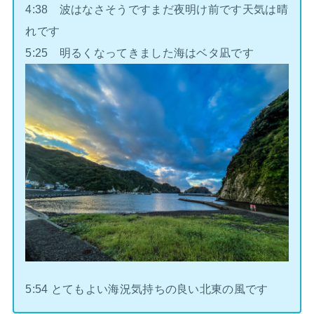
4:38 波はなさそうですまだ夜明け前です天気は晴
れです
5:25 明るくなってきました海はベタ凪です
5:54 とてもよい海況気持ちの良い北東の風です