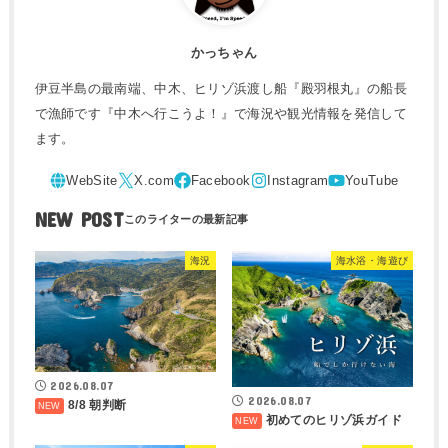
かっちゃん
伊豆半島の最南端、中木、ヒリゾ浜渡し船『殿羽根丸』の船長
で漁師です『中木へ行こうよ！』で海況や観光情報を発信して
ます。
NEW POST
海況
海水浴・海遊び
2026.08.07
2026.08.07
8/8 朝判断
初めてのヒリゾ浜ガイド