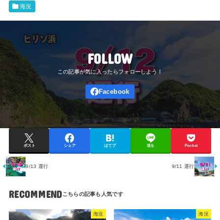
海況
FOLLOW
ポスト
シェア
はてブ
送る
Pocket
9/13 運行
9/11 運行
RECOMMEND
海況
海況