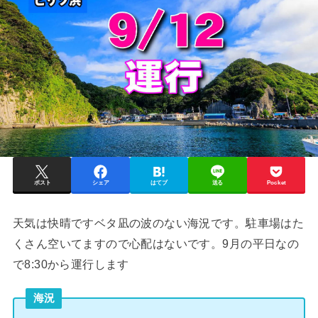
ポスト
シェア
はてブ
送る
Pocket
天気は快晴ですベタ凪の波のない海況です。駐車場はた
くさん空いてますので心配はないです。9月の平日なの
で8:30から運行します
海況