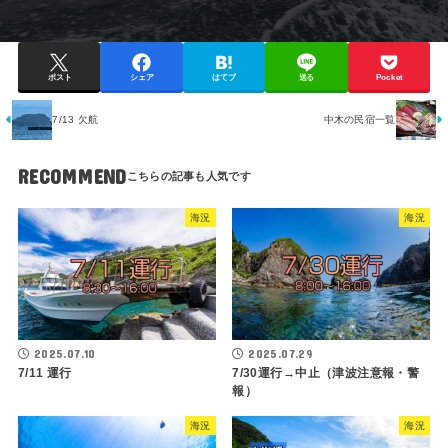
ポスト
シェア
はてブ
送る
Pocket
7/13 欠航
中木の民宿一覧
RECOMMEND
海況
海況
2025.07.10
2025.07.29
7/11 運行
7/30運行→中止（津波注意報・警
報）
海況
海況