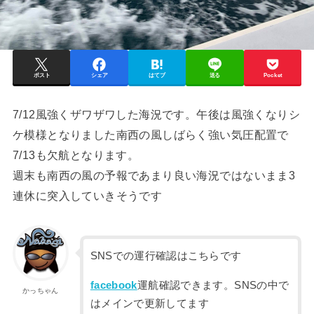
ポスト
シェア
はてブ
送る
Pocket
7/12風強くザワザワした海況です。午後は風強くなりシ
ケ模様となりました南西の風しばらく強い気圧配置で
7/13も欠航となります。
週末も南西の風の予報であまり良い海況ではないまま3
連休に突入していきそうです
SNSでの運行確認はこちらです
facebook
運航確認できます。SNSの中で
かっちゃん
はメインで更新してます