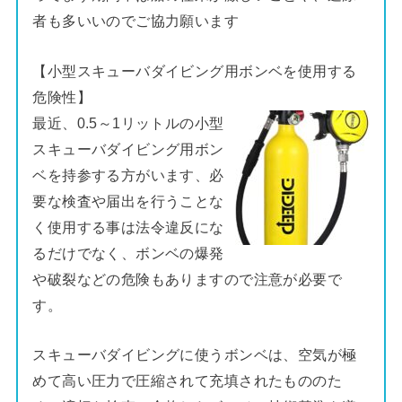
者も多いいのでご協力願います
【小型スキューバダイビング用ボンベを使用する
危険性】
最近、0.5～1リットルの小型
スキューバダイビング用ボン
ベを持参する方がいます、必
要な検査や届出を行うことな
く使用する事は法令違反にな
るだけでなく、ボンベの爆発
や破裂などの危険もありますので注意が必要で
す。
スキューバダイビングに使うボンベは、空気が極
めて高い圧力で圧縮されて充填されたもののた