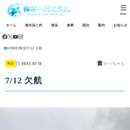
MENU
ホーム
海水浴と釣
海況
食事
宿泊
案内
お知らせ
HOME
海況
7/12 欠航
2023.07.12
かっちゃん
海況
7/12 欠航