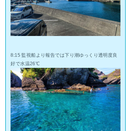
8:15 監視船より報告では下り潮ゆっくり透明度良
好で水温26℃