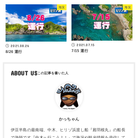
海況
海況
2021.07.15
2021.08.26
7/15 運行
8/26 運行
ABOUT US
かっちゃん
伊豆半島の最南端、中木、ヒリゾ浜渡し船『殿羽根丸』の船長
で漁師です『中木へ行こうよ！』で海況や観光情報を発信して