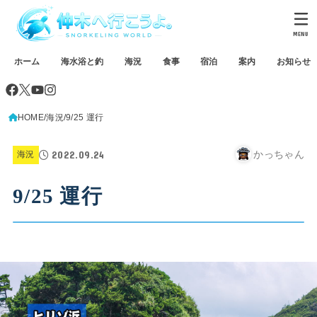
MENU
ホーム
海水浴と釣
海況
食事
宿泊
案内
お知らせ
HOME
海況
9/25 運行
2022.09.24
かっちゃん
海況
9/25 運行