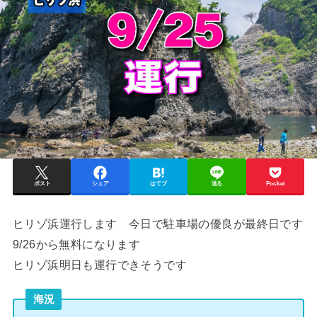
ポスト
シェア
はてブ
送る
Pocket
ヒリゾ浜運行します 今日で駐車場の優良が最終日です
9/26から無料になります
ヒリゾ浜明日も運行できそうです
海況