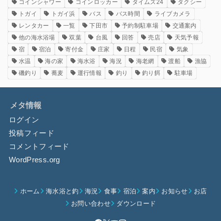
コインシャワー
コインロッカー
タイムズ24
タクシー
トガイ
トガイ浜
バス
バス時間
ライブカメラ
レンタカー
一覧
下田市
予約制駐車場
交通案内
他の海水浴場
双葉
台風
回答
売店
天気予報
宿
宿泊
寄付金
庄家
日程
民宿
気象
水温
海の家
海水浴
海況
海老網
渡船
漁協
磯釣り
蕎麦
運行情報
釣り
釣り餌
駐車場
メタ情報
ログイン
投稿フィード
コメントフィード
WordPress.org
ホーム
海水浴と釣
海況
食事
宿泊
案内
お知らせ
お店
お問い合わせ
ダウンロード