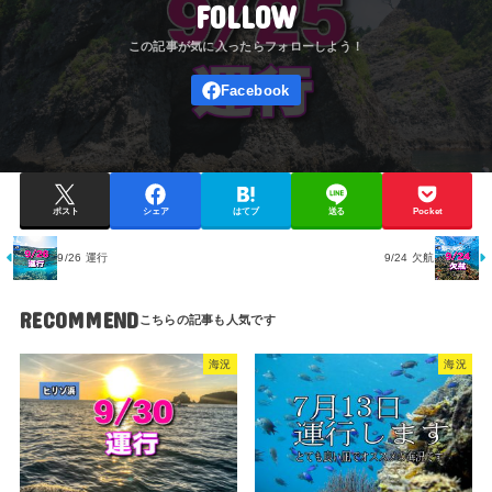
FOLLOW
ポスト
シェア
はてブ
送る
Pocket
9/26 運行
9/24 欠航
RECOMMEND
海況
海況