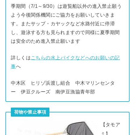
季期間（7/1～9/30）は遊覧船以外の進入禁止願う
よう今後関係機関にご協力をお願いしていきま
す。またサップ・カヤックなど水路付近に停滞
し、遊泳する方も見られますので同様に夏季期間
は安全のため進入禁止願います
詳しくは
こちらの水上バイクなどへのお願いの記
事
へ
中木区 ヒリゾ浜渡し組合 中木マリンセンタ
ー 伊豆クルーズ 南伊豆漁協青年部
荷物や禁止事項
【タモア
ミ】