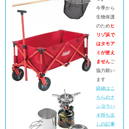
今季から
生物保護
のため
ヒ
リゾ浜で
はタモア
ミが使え
ません
ご
協力願い
ます
経緯はこ
ちらのナ
ンヨウハ
ギ持ち出
しの記事