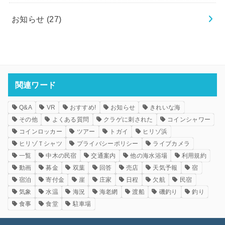
お知らせ
(27)
関連ワード
Q&A
VR
おすすめ!
お知らせ
きれいな海
その他
よくある質問
クラゲに刺された
コインシャワー
コインロッカー
ツアー
トガイ
ヒリゾ浜
ヒリゾＴシャツ
プライバシーポリシー
ライブカメラ
一覧
中木の民宿
交通案内
他の海水浴場
利用規約
動画
募金
双葉
回答
売店
天気予報
宿
宿泊
寄付金
崖
庄家
日程
欠航
民宿
気象
水温
海況
海老網
渡船
磯釣り
釣り
食事
食堂
駐車場