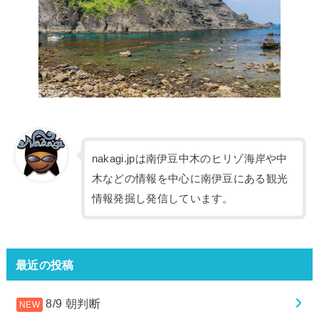
nakagi.jpは南伊豆中木のヒリゾ海岸や中
木などの情報を中心に南伊豆にある観光
情報発掘し発信しています。
最近の投稿
8/9 朝判断