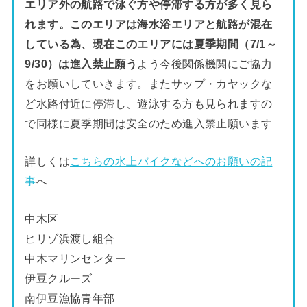
エリア外の航路で泳ぐ方や停滞する方が多く見ら
れます。このエリアは海水浴エリアと航路が混在
している為、現在このエリアには夏季期間（7/1～
9/30）は進入禁止願う
よう今後関係機関にご協力
をお願いしていきます。またサップ・カヤックな
ど水路付近に停滞し、遊泳する方も見られますの
で同様に夏季期間は安全のため進入禁止願います
詳しくは
こちらの水上バイクなどへのお願いの記
事
へ
中木区
ヒリゾ浜渡し組合
中木マリンセンター
伊豆クルーズ
南伊豆漁協青年部