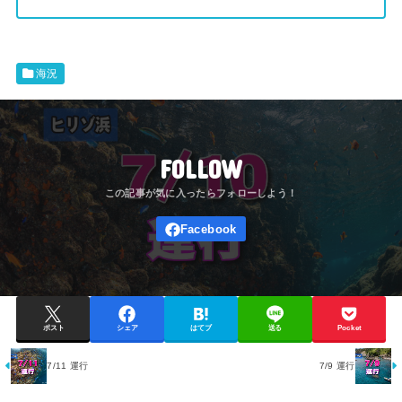
海況
FOLLOW
ポスト
シェア
はてブ
送る
Pocket
7/11 運行
7/9 運行