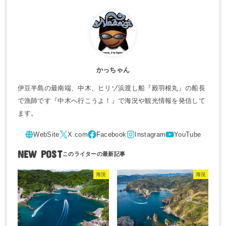
かっちゃん
伊豆半島の最南端、中木、ヒリゾ浜渡し船『殿羽根丸』の船長
で漁師です『中木へ行こうよ！』で海況や観光情報を発信して
ます。
NEW POST
海況
海況