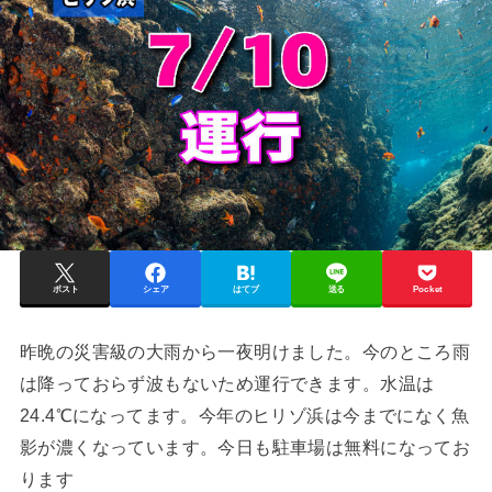
ポスト
シェア
はてブ
送る
Pocket
昨晩の災害級の大雨から一夜明けました。今のところ雨
は降っておらず波もないため運行できます。水温は
24.4℃になってます。今年のヒリゾ浜は今までになく魚
影が濃くなっています。今日も駐車場は無料になってお
ります