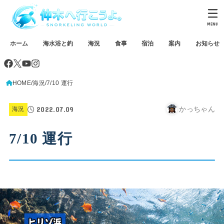
MENU
ホーム
海水浴と釣
海況
食事
宿泊
案内
お知らせ
HOME
海況
7/10 運行
2022.07.09
かっちゃん
海況
7/10 運行