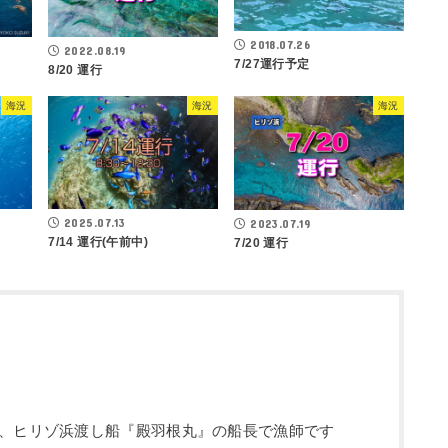
2018.07.26
2022.08.19
7/27運行予定
8/20 運行
海況
海況
海況
2025.07.13
2023.07.19
7/14 運行(午前中)
7/20 運行
、ヒリゾ浜渡し船『殿羽根丸』の船長で漁師です