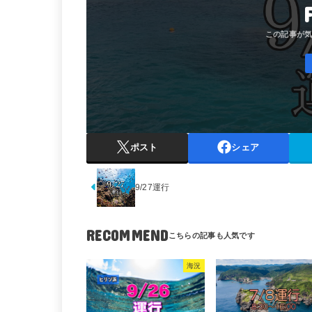
ポスト
シェア
9/27運行
RECOMMEND
海況