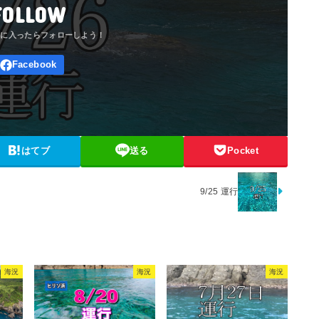
FOLLOW
はてブ
送る
Pocket
9/25 運行
海況
海況
海況