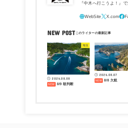
『中木へ行こうよ！』で
NEW POST
海況
2026.08.07
2026.08.08
8/8 欠航
8/9 朝判断