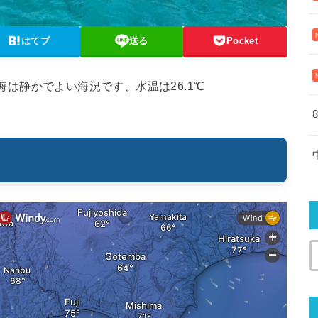
はてブ
送る
Pocket
風で海は静かでよい海況です、水温は26.1℃