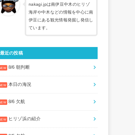
nakagi.jpは南伊豆中木のヒリゾ
海岸や中木などの情報を中心に南
伊豆にある観光情報発掘し発信し
ています。
最近の投稿
8/6 朝判断
本日の海況
8/6 欠航
ヒリゾ浜の紹介