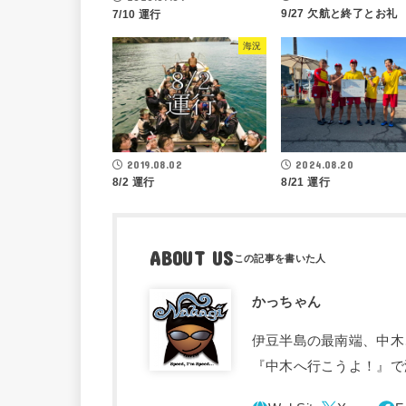
9/27 欠航と終了とお礼
7/10 運行
海況
2019.08.02
2024.08.20
8/2 運行
8/21 運行
ABOUT US
かっちゃん
伊豆半島の最南端、中木
『中木へ行こうよ！』で