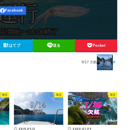
はてブ
送る
Pocket
9/17 欠航
海況
海況
海況
2019.09.13
2022.07.29