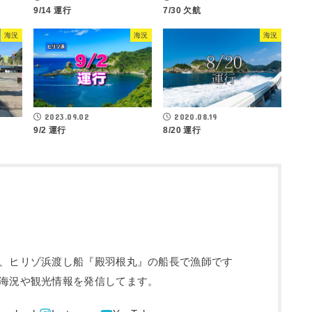
9/14 運行
7/30 欠航
海況
海況
海況
2023.09.02
2020.08.19
9/2 運行
8/20 運行
、ヒリゾ浜渡し船『殿羽根丸』の船長で漁師です
海況や観光情報を発信してます。