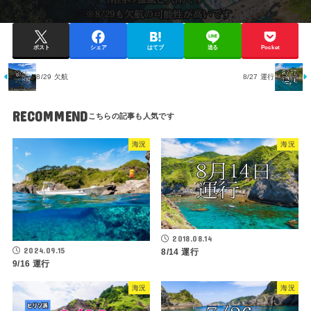
ポスト
シェア
はてブ
送る
Pocket
8/29 欠航
8/27 運行
RECOMMEND
海況
海況
2018.08.14
2024.09.15
8/14 運行
9/16 運行
海況
海況