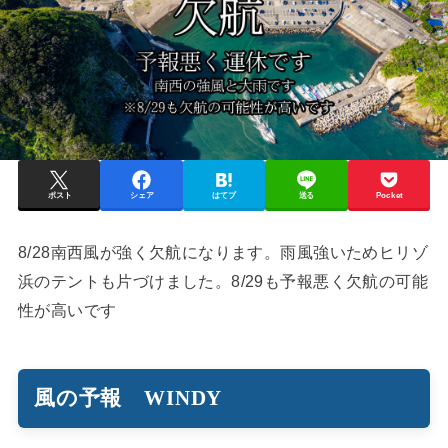
ポスト
シェア
はてブ
送る
Pocket
8/28南西風が強く欠航になります。雨風強いためヒリゾ
浜のテントも片づけました。8/29も予報悪く欠航の可能
性が高いです
風の予報 WINDY