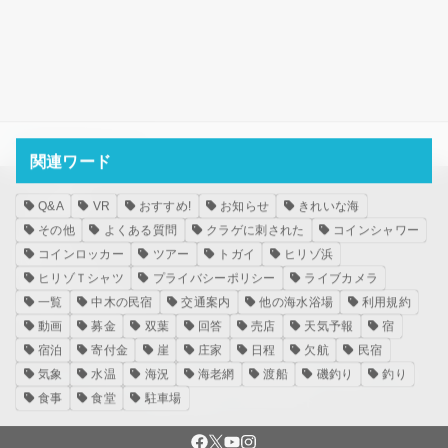
HOME
海況
8/28 欠航
関連ワード
メタ情報
Q&A
VR
おすすめ!
お知らせ
きれいな海
その他
よくある質問
クラゲに刺された
コインシャワー
ログイン
コインロッカー
ツアー
トガイ
ヒリゾ浜
投稿フィード
ヒリゾＴシャツ
プライバシーポリシー
ライブカメラ
コメントフィード
一覧
中木の民宿
交通案内
他の海水浴場
利用規約
WordPress.org
動画
募金
双葉
回答
売店
天気予報
宿
宿泊
寄付金
崖
庄家
日程
欠航
民宿
気象
水温
海況
海老網
渡船
磯釣り
釣り
ホーム
海水浴と釣
海況
食事
宿泊
案内
お知らせ
お店
食事
食堂
駐車場
お問い合わせ
ダウンロード