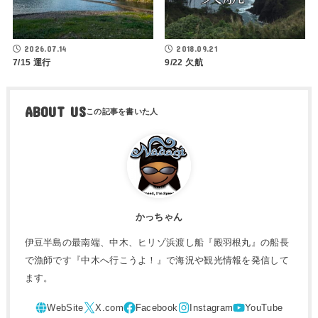
2026.07.14
2018.09.21
7/15 運行
9/22 欠航
ABOUT US
かっちゃん
伊豆半島の最南端、中木、ヒリゾ浜渡し船『殿羽根丸』の船長
で漁師です『中木へ行こうよ！』で海況や観光情報を発信して
ます。