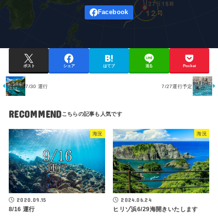
ポスト
シェア
はてブ
送る
Pocket
7/30 運行
7/27運行予定
RECOMMEND
海況
海況
2020.09.15
2024.06.24
8/16 運行
ヒリゾ浜6/29海開きいたします