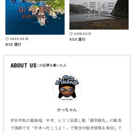
2018.09.13
2025.09.15
9/14 運行
9/16 運行
ABOUT US
かっちゃん
伊豆半島の最南端、中木、ヒリゾ浜渡し船『殿羽根丸』の船長
で漁師です『中木へ行こうよ！』で海況や観光情報を発信して