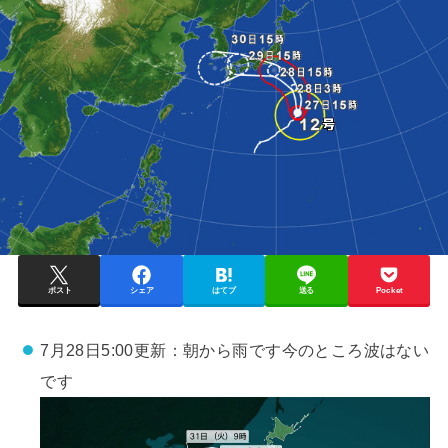
ポスト
シェア
はてブ
送る
Pocket
7月28日5:00更新：朝から雨です今のところ波はない
です