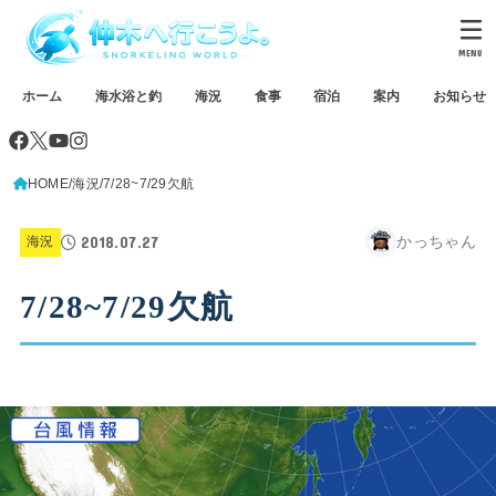
MENU
ホーム
海水浴と釣
海況
食事
宿泊
案内
お知らせ
HOME
海況
7/28~7/29欠航
2018.07.27
かっちゃん
海況
7/28~7/29欠航