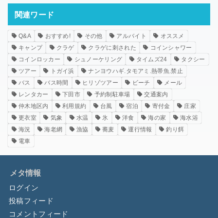
関連ワード
Q&A
おすすめ!
その他
アルバイト
オススメ
キャンプ
クラゲ
クラゲに刺された
コインシャワー
コインロッカー
シュノーケリング
タイムズ24
タクシー
ツアー
トガイ浜
ナンヨウハギ.タモアミ.熱帯魚.禁止
バス
バス時間
ヒリゾツアー
ビーチ
メール
レンタカー
下田市
予約制駐車場
交通案内
仲木地区内
利用規約
台風
宿泊
寄付金
庄家
更衣室
気象
水温
氷
洋食
海の家
海水浴
海況
海老網
漁協
蕎麦
運行情報
釣り餌
電車
メタ情報
ログイン
投稿フィード
コメントフィード