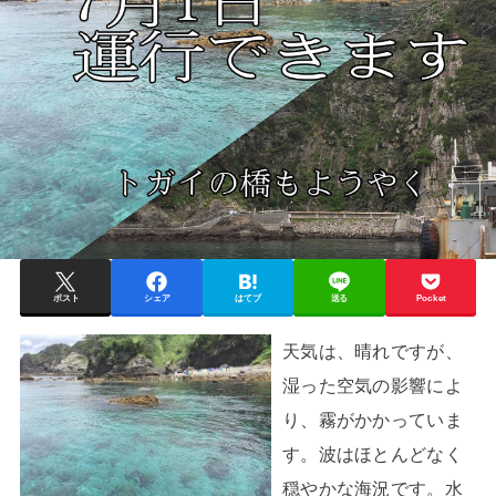
ポスト
シェア
はてブ
送る
Pocket
天気は、晴れですが、
湿った空気の影響によ
り、霧がかかっていま
す。波はほとんどなく
穏やかな海況です。水