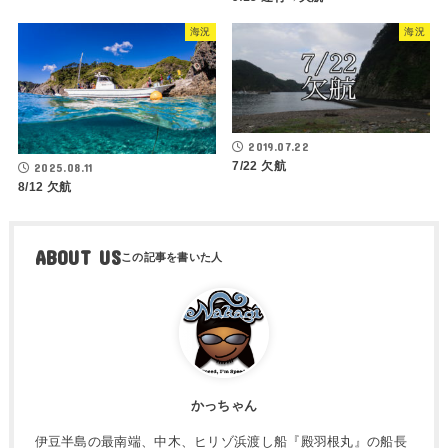
海況
海況
2019.07.22
7/22 欠航
2025.08.11
8/12 欠航
ABOUT US
かっちゃん
伊豆半島の最南端、中木、ヒリゾ浜渡し船『殿羽根丸』の船長