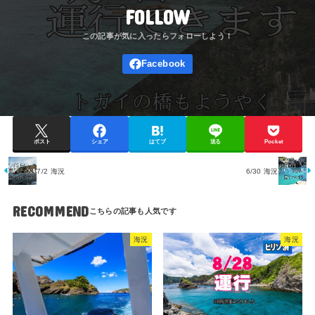
FOLLOW
ポスト
シェア
はてブ
送る
Pocket
7/2 海況
6/30 海況
RECOMMEND
海況
海況