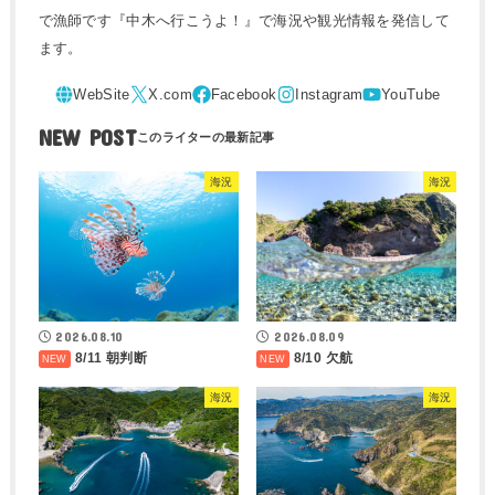
で漁師です『中木へ行こうよ！』で海況や観光情報を発信して
ます。
NEW POST
海況
海況
2026.08.10
2026.08.09
8/11 朝判断
8/10 欠航
海況
海況