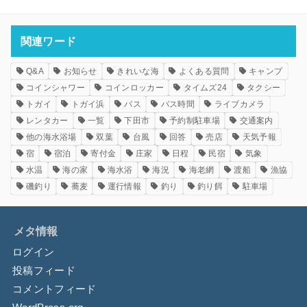
関連ワード
Q&A
お知らせ
きれいな海
よくある質問
キャンプ
コインシャワー
コインロッカー
タイムズ24
タクシー
トガイ
トガイ浜
バス
バス時間
ライブカメラ
レンタカー
一覧
下田市
予約制駐車場
交通案内
他の海水浴場
双葉
台風
回答
売店
天気予報
宿
宿泊
寄付金
庄家
日程
民宿
気象
水温
海の家
海水浴
海況
海老網
渡船
漁協
磯釣り
蕎麦
運行情報
釣り
釣り餌
駐車場
メタ情報
ログイン
投稿フィード
コメントフィード