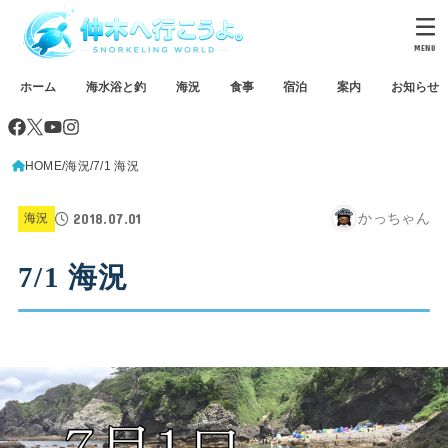
MENU
ホーム
海水浴と釣
海況
食事
宿泊
案内
お知らせ
HOME
海況
7/1 海況
2018.07.01
かっちゃん
海況
7/1 海況