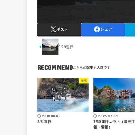
ポスト
シェア
9/29運行
RECOMMEND
海況
2018.08.02
2025.07.29
8/3 運行
7/30運行→中止（津波
報・警報）