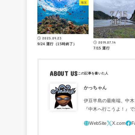
海況
2025.09.23
2019.07.14
9/24 運行（15時終了）
7/15 運行
ABOUT US
かっちゃん
伊豆半島の最南端、中木
『中木へ行こうよ！』で