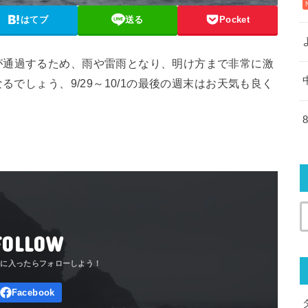
はてブ
送る
Pocket
が通過するため、雨や雷雨となり、明け方まで非常に激
るでしょう、9/29～10/1の最後の週末はお天気も良く
FOLLOW