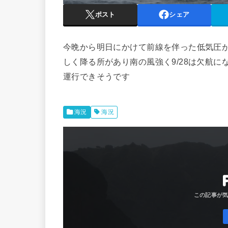
ポスト
シェア
今晩から明日にかけて前線を伴った低気圧
しく降る所があり南の風強く9/28は欠航にな
運行できそうです
海況
海況