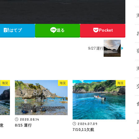
はてブ
送る
Pocket
9/27運行
海況
海況
海況
2020.08.14
2024.07.09
注意
8/15 運行
7/10,11欠航