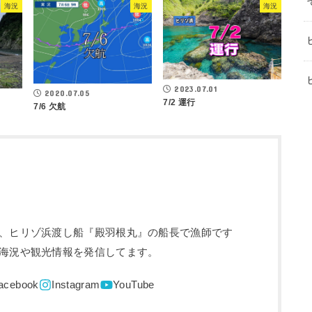
海況
海況
海況
2023.07.01
2020.07.05
7/2 運行
7/6 欠航
、ヒリゾ浜渡し船『殿羽根丸』の船長で漁師です
海況や観光情報を発信してます。