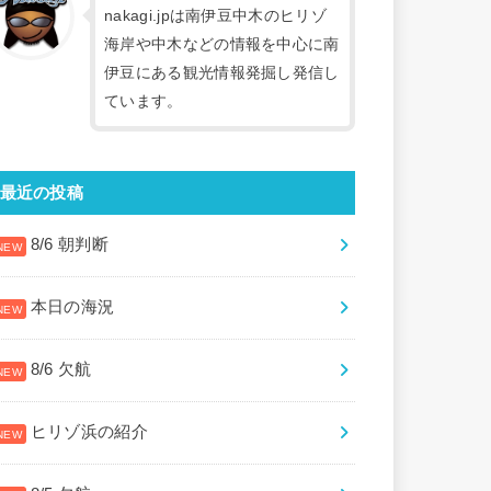
nakagi.jpは南伊豆中木のヒリゾ
海岸や中木などの情報を中心に南
伊豆にある観光情報発掘し発信し
ています。
最近の投稿
8/6 朝判断
本日の海況
8/6 欠航
ヒリゾ浜の紹介