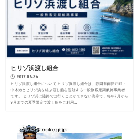
ヒリゾ浜渡し組合
2017.06.24
ヒリゾ浜渡し組合について ヒリゾ浜渡し組合は、静岡県南伊豆町・
中木港とヒリゾ浜を結ぶ渡し船を運航する一般旅客定期航路事業者
です。 ヒリゾ浜は陸路では行くことができない海岸で、毎年7月から
9月までの夏季限定で渡し船をご利用...