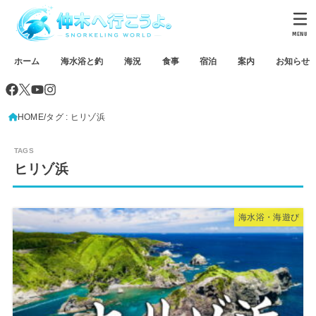
MENU
ホーム
海水浴と釣
海況
食事
宿泊
案内
お知らせ
HOME
タグ : ヒリゾ浜
ヒリゾ浜
海水浴・海遊び