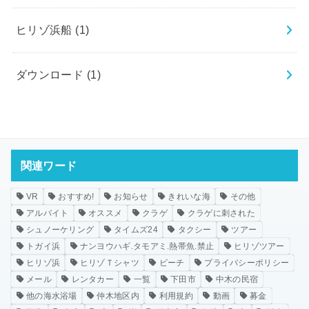
ヒリゾ浜船
(1)
ダウンロード
(1)
関連ワード
VR
おすすめ!
お知らせ
きれいな海
その他
アルバイト
オススメ
クラゲ
クラゲに刺された
シュノーケリング
タイムズ24
タクシー
ツアー
トガイ浜
ナンヨウハギ.タモアミ.熱帯魚.禁止
ヒリゾツアー
ヒリゾ浜
ヒリゾＴシャツ
ビーチ
プライバシーポリシー
メール
レンタカー
一覧
下田市
中木の民宿
他の海水浴場
仲木地区内
利用規約
動画
募金