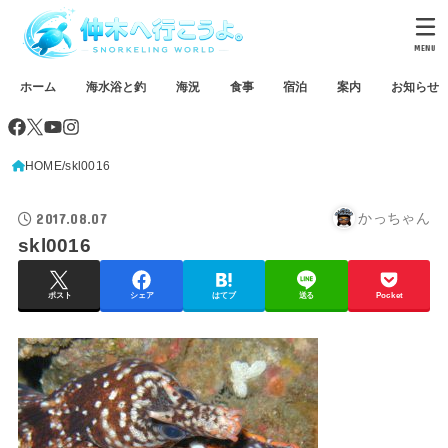
MENU
ホーム
海水浴と釣
海況
食事
宿泊
案内
お知らせ
HOME
skl0016
2017.08.07
かっちゃん
skl0016
ポスト
シェア
はてブ
送る
Pocket