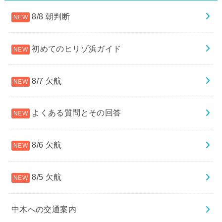
8/8 朝判断
初めてのヒリゾ浜ガイド
8/7 欠航
よくある質問とその回答
8/6 欠航
8/5 欠航
中木への交通案内