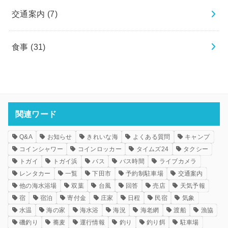
交通案内
(7)
食事
(31)
関連ワード
Q&A
お知らせ
きれいな海
よくある質問
キャンプ
コインシャワー
コインロッカー
タイムズ24
タクシー
トガイ
トガイ浜
バス
バス時間
ライブカメラ
レンタカー
一覧
下田市
予約制駐車場
交通案内
他の海水浴場
双葉
台風
回答
売店
天気予報
宿
宿泊
寄付金
庄家
日程
民宿
気象
水温
海の家
海水浴
海況
海老網
渡船
漁協
磯釣り
蕎麦
運行情報
釣り
釣り餌
駐車場