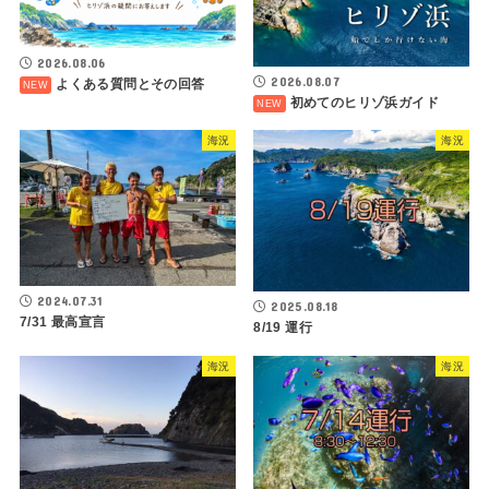
2026.08.06
2026.08.07
よくある質問とその回答
初めてのヒリゾ浜ガイド
海況
海況
2024.07.31
2025.08.18
7/31 最高宣言
8/19 運行
海況
海況