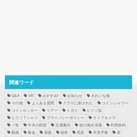
HOME
宿泊
ゲストハウス 「ローカル×ローカル」
関連ワード
メタ情報
Q&A
VR
おすすめ!
お知らせ
きれいな海
その他
よくある質問
クラゲに刺された
コインシャワー
ログイン
コインロッカー
ツアー
トガイ
ヒリゾ浜
投稿フィード
ヒリゾＴシャツ
プライバシーポリシー
ライブカメラ
コメントフィード
一覧
中木の民宿
交通案内
他の海水浴場
利用規約
WordPress.org
動画
募金
双葉
回答
売店
天気予報
宿