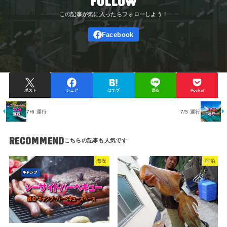
FOLLOW
ポスト
シェア
はてブ
送る
Pocket
7/6 運行
7/5 運行
RECOMMEND
海況
宿泊