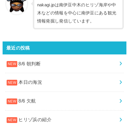
nakagi.jpは南伊豆中木のヒリゾ海岸や中
木などの情報を中心に南伊豆にある観光
情報発掘し発信しています。
最近の投稿
8/6 朝判断
本日の海況
8/6 欠航
ヒリゾ浜の紹介