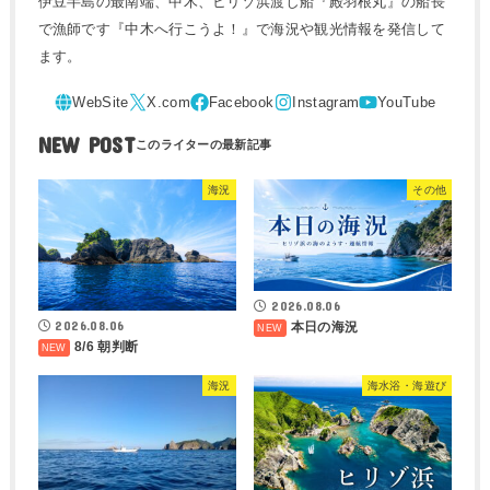
伊豆半島の最南端、中木、ヒリゾ浜渡し船『殿羽根丸』の船長
で漁師です『中木へ行こうよ！』で海況や観光情報を発信して
ます。
NEW POST
海況
その他
2026.08.06
2026.08.06
本日の海況
8/6 朝判断
海況
海水浴・海遊び