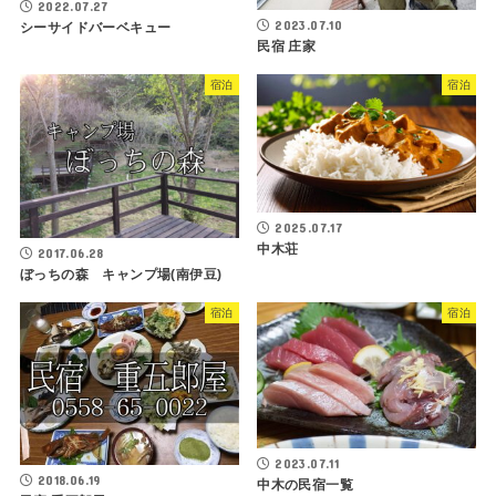
2022.07.27
2023.07.10
シーサイドバーベキュー
民宿 庄家
宿泊
宿泊
2025.07.17
中木荘
2017.06.28
ぼっちの森 キャンプ場(南伊豆)
宿泊
宿泊
2023.07.11
2018.06.19
中木の民宿一覧