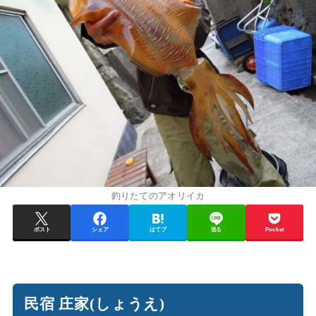
釣りたてのアオリイカ
ポスト
シェア
はてブ
送る
Pocket
民宿 庄家(しょうえ)