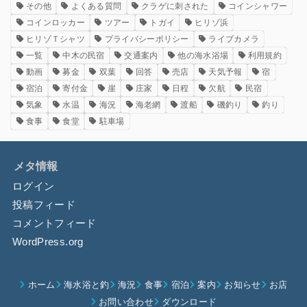
その他
よくある質問
クラゲに刺された
コインシャワー
コインロッカー
ツアー
トガイ
ヒリゾ浜
ヒリゾＴシャツ
プライバシーポリシー
ライブカメラ
一覧
中木の民宿
交通案内
他の海水浴場
利用規約
動画
募金
双葉
回答
売店
天気予報
宿
宿泊
寄付金
崖
庄家
日程
欠航
民宿
気象
水温
海況
海老網
渡船
磯釣り
釣り
食事
食堂
駐車場
メタ情報
ログイン
投稿フィード
コメントフィード
WordPress.org
ホーム
海水浴と釣
海況
食事
宿泊
案内
お知らせ
お店
お問い合わせ
ダウンロード