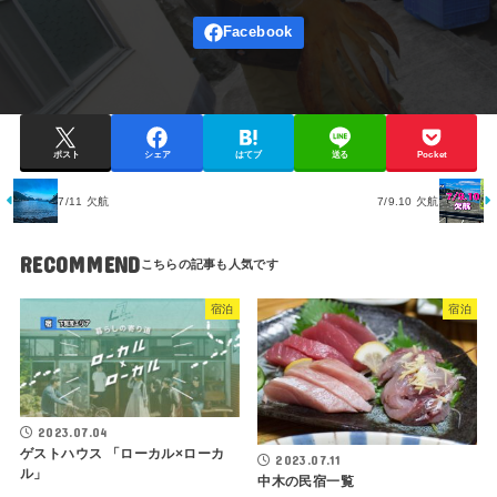
ポスト
シェア
はてブ
送る
Pocket
7/11 欠航
7/9.10 欠航
RECOMMEND
宿泊
宿泊
2023.07.04
ゲストハウス 「ローカル×ローカ
2023.07.11
ル」
中木の民宿一覧