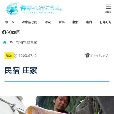
MENU
ホーム
海水浴と釣
海況
食事
宿泊
案内
お知らせ
HOME
宿泊
民宿 庄家
2023.07.10
かっちゃん
宿泊
民宿 庄家