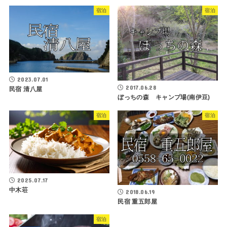
宿泊
宿泊
2023.07.01
2017.06.28
民宿 清八屋
ぼっちの森 キャンプ場(南伊豆)
宿泊
宿泊
2025.07.17
中木荘
2018.06.19
民宿 重五郎屋
宿泊