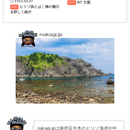
2026.08.07
8/7 欠航
ヒリゾ浜とは｜海の魅力
を詳しく紹介
nakagi.jpは南伊豆中木のヒリゾ海岸や中