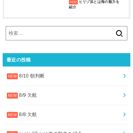
ヒリゾ浜とは海の魅力を
紹介
検
索:
最近の投稿
8/10 朝判断
8/9 欠航
8/8 欠航