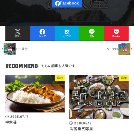
ポスト
シェア
はてブ
送る
Pocket
7/2 運行
7/1 欠航
RECOMMEND
宿泊
宿泊
2025.07.17
中木荘
2018.06.19
民宿 重五郎屋