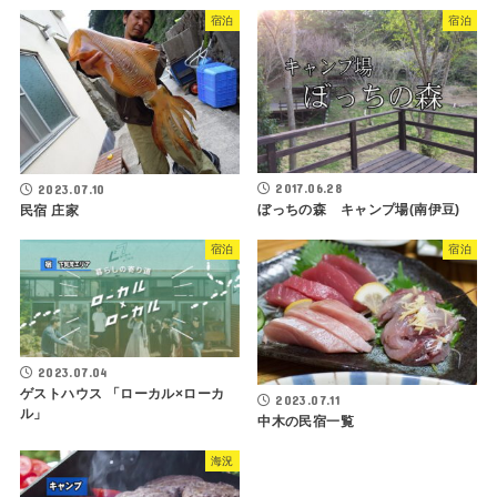
宿泊
宿泊
2017.06.28
2023.07.10
ぼっちの森 キャンプ場(南伊豆)
民宿 庄家
宿泊
宿泊
2023.07.04
ゲストハウス 「ローカル×ローカ
2023.07.11
ル」
中木の民宿一覧
海況