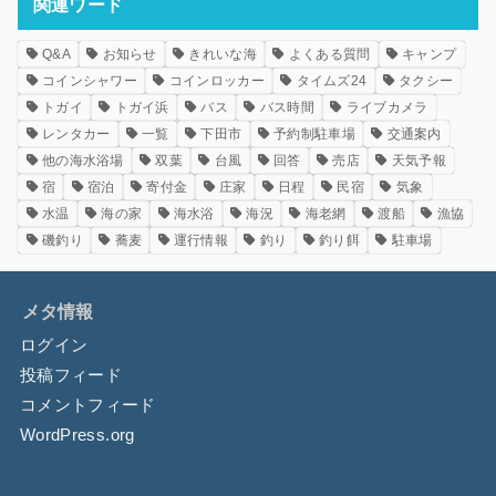
関連ワード
Q&A
お知らせ
きれいな海
よくある質問
キャンプ
コインシャワー
コインロッカー
タイムズ24
タクシー
トガイ
トガイ浜
バス
バス時間
ライブカメラ
レンタカー
一覧
下田市
予約制駐車場
交通案内
他の海水浴場
双葉
台風
回答
売店
天気予報
宿
宿泊
寄付金
庄家
日程
民宿
気象
水温
海の家
海水浴
海況
海老網
渡船
漁協
磯釣り
蕎麦
運行情報
釣り
釣り餌
駐車場
メタ情報
ログイン
投稿フィード
コメントフィード
WordPress.org