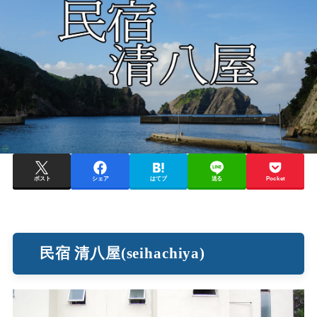
ポスト
シェア
はてブ
送る
Pocket
民宿 清八屋(seihachiya)