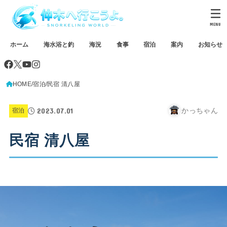
MENU
ホーム
海水浴と釣
海況
食事
宿泊
案内
お知らせ
HOME
宿泊
民宿 清八屋
2023.07.01
かっちゃん
宿泊
民宿 清八屋