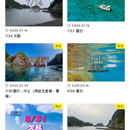
2026.07.16
2020.07.14
7/17 運行
7/14 欠航
海況
海況
2025.07.29
2019.09.18
7/30運行→中止（津波注意報・警
9/18 運行
報）
海況
海況