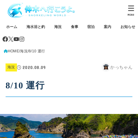
MENU
ホーム
海水浴と釣
海況
食事
宿泊
案内
お知らせ
HOME
海況
8/10 運行
2020.08.09
かっちゃん
海況
8/10 運行