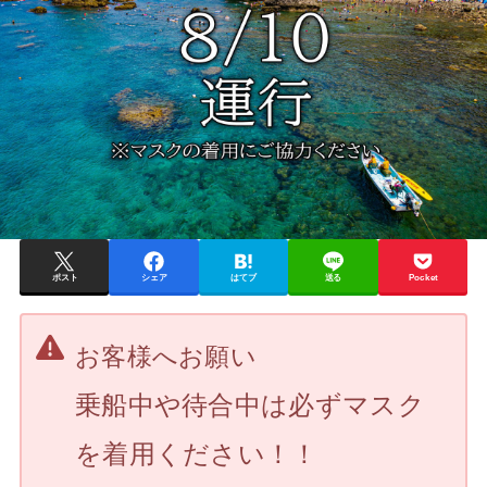
ポスト
シェア
はてブ
送る
Pocket
お客様へお願い
乗船中や待合中は必ずマスク
を着用ください！！