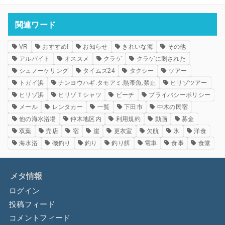
関連ワード
VR
おすすめ!
お知らせ
きれいな海
その他
アルバイト
オススメ
クラゲ
クラゲに刺された
シュノーケリング
タイムズ24
タクシー
ツアー
トガイ浜
ナンヨウハギ.タモアミ.熱帯魚.禁止
ヒリゾツアー
ヒリゾ浜
ヒリゾＴシャツ
ビーチ
プライバシーポリシー
メール
レンタカー
一覧
下田市
中木の民宿
他の海水浴場
仲木地区内
利用規約
動画
募金
双葉
売店
宿
崖
更衣室
欠航
氷
洋食
海水浴
磯釣り
釣り
釣り餌
電車
食事
食堂
メタ情報
ログイン
投稿フィード
コメントフィード