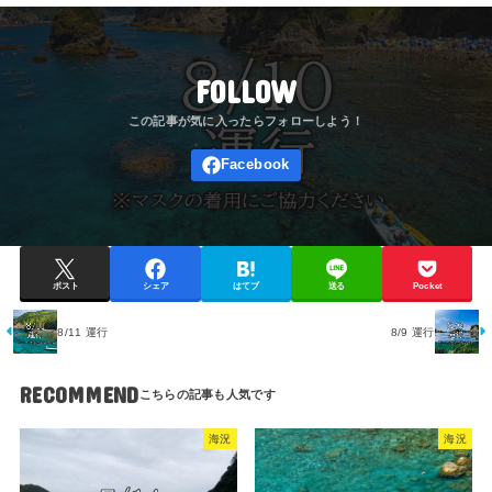
FOLLOW
ポスト
シェア
はてブ
送る
Pocket
8/11 運行
8/9 運行
RECOMMEND
海況
海況