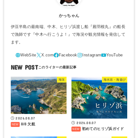
かっちゃん
伊豆半島の最南端、中木、ヒリゾ浜渡し船『殿羽根丸』の船長
で漁師です『中木へ行こうよ！』で海況や観光情報を発信して
ます。
NEW POST
海況
海水浴・海遊び
2026.08.07
2026.08.07
8/8 欠航
初めてのヒリゾ浜ガイド