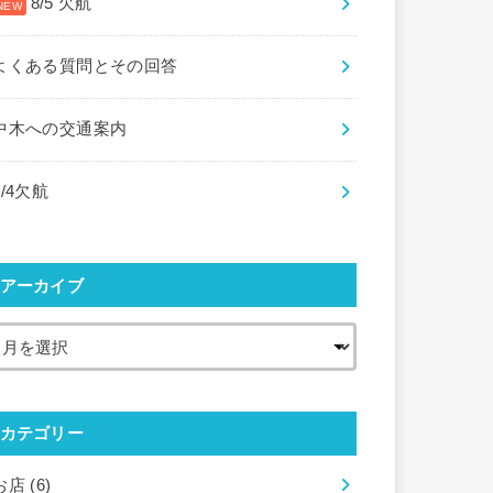
8/5 欠航
よくある質問とその回答
中木への交通案内
8/4欠航
アーカイブ
カテゴリー
お店
(6)