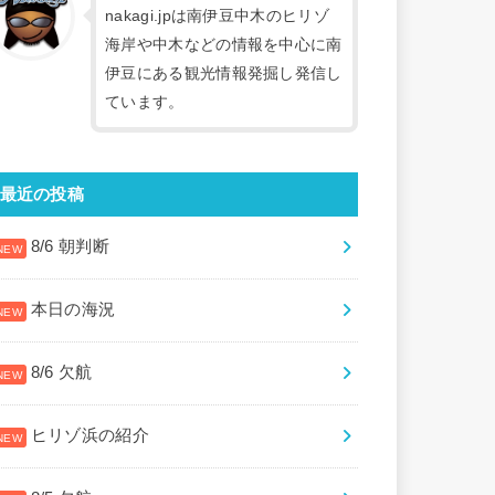
nakagi.jpは南伊豆中木のヒリゾ
海岸や中木などの情報を中心に南
伊豆にある観光情報発掘し発信し
ています。
最近の投稿
8/6 朝判断
本日の海況
8/6 欠航
ヒリゾ浜の紹介