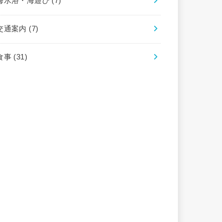
海水浴・海遊び
(7)
交通案内
(7)
食事
(31)