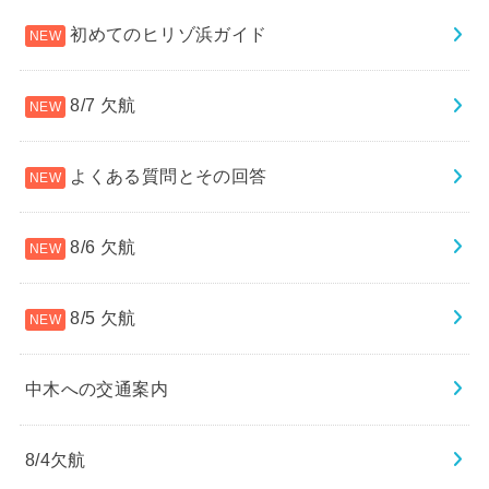
初めてのヒリゾ浜ガイド
8/7 欠航
よくある質問とその回答
8/6 欠航
8/5 欠航
中木への交通案内
8/4欠航