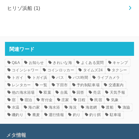
ヒリゾ浜船
(1)
関連ワード
Q&A
お知らせ
きれいな海
よくある質問
キャンプ
コインシャワー
コインロッカー
タイムズ24
タクシー
トガイ
トガイ浜
バス
バス時間
ライブカメラ
レンタカー
一覧
下田市
予約制駐車場
交通案内
他の海水浴場
双葉
台風
回答
売店
天気予報
宿
宿泊
寄付金
庄家
日程
民宿
気象
水温
海の家
海水浴
海況
海老網
渡船
漁協
磯釣り
蕎麦
運行情報
釣り
釣り餌
駐車場
メタ情報