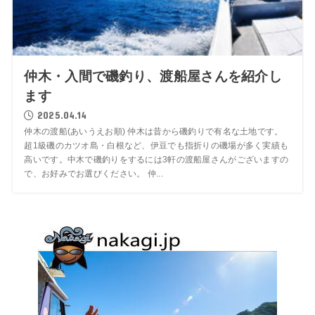
仲木・入間で磯釣り、渡船屋さんを紹介し
ます
2025.04.14
仲木の渡船(あいうえお順) 仲木は昔から磯釣りで有名な土地です。
超1級磯のカツオ島・白根など、伊豆でも指折りの磯場が多く実績も
高いです。中木で磯釣りをするには3軒の渡船屋さんがございますの
で、お好みでお選びください。 仲...