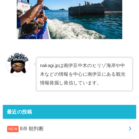
nakagi.jpは南伊豆中木のヒリゾ海岸や中
木などの情報を中心に南伊豆にある観光
情報発掘し発信しています。
最近の投稿
8/8 朝判断