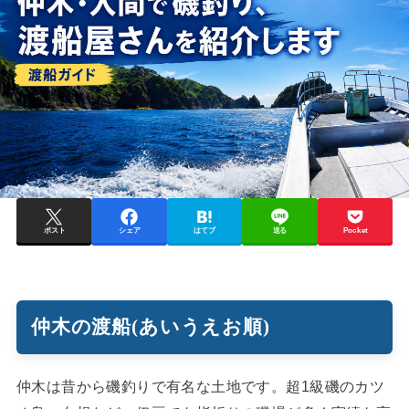
ポスト
シェア
はてブ
送る
Pocket
仲木の渡船(あいうえお順)
仲木は昔から磯釣りで有名な土地です。超1級磯のカツ