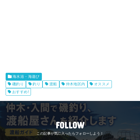
海水浴・海遊び
磯釣り
釣り
渡船
仲木地区内
オススメ
おすすめ!
FOLLOW