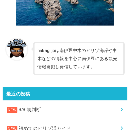
nakagi.jpは南伊豆中木のヒリゾ海岸や中
木などの情報を中心に南伊豆にある観光
情報発掘し発信しています。
最近の投稿
8/8 朝判断
初めてのヒリゾ浜ガイド