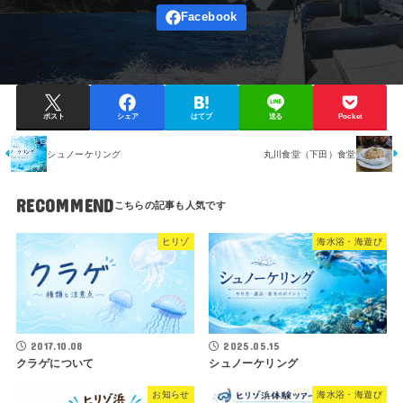
ポスト
シェア
はてブ
送る
Pocket
シュノーケリング
丸川食堂（下田）食堂
RECOMMEND
ヒリゾ
海水浴・海遊び
2017.10.08
2025.05.15
クラゲについて
シュノーケリング
お知らせ
海水浴・海遊び