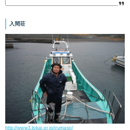
入間荘
http://www3.tokai.or.jp/irumaso/