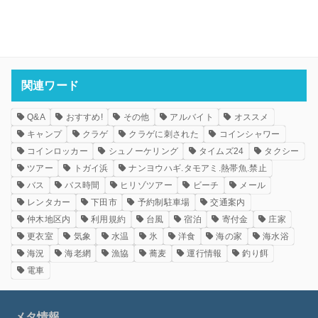
関連ワード
Q&A
おすすめ!
その他
アルバイト
オススメ
キャンプ
クラゲ
クラゲに刺された
コインシャワー
コインロッカー
シュノーケリング
タイムズ24
タクシー
ツアー
トガイ浜
ナンヨウハギ.タモアミ.熱帯魚.禁止
バス
バス時間
ヒリゾツアー
ビーチ
メール
レンタカー
下田市
予約制駐車場
交通案内
仲木地区内
利用規約
台風
宿泊
寄付金
庄家
更衣室
気象
水温
氷
洋食
海の家
海水浴
海況
海老網
漁協
蕎麦
運行情報
釣り餌
電車
メタ情報