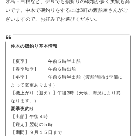
オ島・白根など、伊豆でも指折りの磯場が多く実績も高
いです。中木で磯釣りをするには3軒の渡船屋さんがご
ざいますので、お好みでお選びください。
仲木の磯釣り基本情報
【夏季】 午前５時半出船
【春季秋季】 午前６時出船
【冬季】 午前６時半出船（渡船時間は季節に
よって変更あります）
【磯上がり（迎え）】午後3時（天候、海況により異
なります。）
夏季夜釣り
【出船】午後４時
【迎え】翌朝の５時
【期間】９月１５日まで