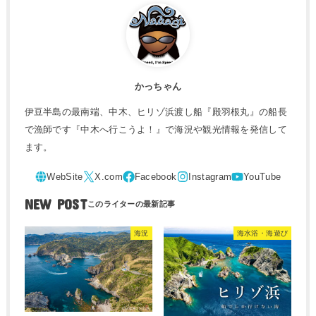
かっちゃん
伊豆半島の最南端、中木、ヒリゾ浜渡し船『殿羽根丸』の船長
で漁師です『中木へ行こうよ！』で海況や観光情報を発信して
ます。
NEW POST
海況
海水浴・海遊び