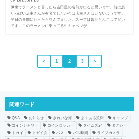
伊東でラーメンと言ったら吉田屋の名前が出ると思います。前は怒
りっぽい店主さんが有名でしたが今は店主さんはいないようです。
平日の昼間に行ったら並んでました。スープは醤油とんこつで旨い
です。このラーメンに乗ってる生キャベツが...
＜
1
2
3
＞
関連ワード
Q&A
お知らせ
きれいな海
よくある質問
キャンプ
コインシャワー
コインロッカー
タイムズ24
タクシー
トガイ
トガイ浜
バス
バス時間
ライブカメラ