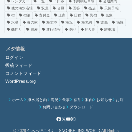
レンタカー
一覧
下田市
予約制駐車場
交通案内
他の海水浴場
双葉
台風
回答
売店
天気予報
宿
宿泊
寄付金
庄家
日程
民宿
気象
水温
海の家
海水浴
海況
海老網
渡船
漁協
磯釣り
蕎麦
運行情報
釣り
釣り餌
駐車場
メタ情報
ログイン
投稿フィード
コメントフィード
WordPress.org
ホーム
海水浴と釣
海況
食事
宿泊
案内
お知らせ
お店
お問い合わせ
ダウンロード
© 2026
仲木へ行こうよ SNORKELING WORLD
All Rights