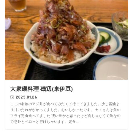
大衆磯料理 磯辺(東伊豆)
2025.01.26
ここの名物のアジ丼が食べてみたくて行ってきました。少し醤油よ
り甘いたれがかかってました。おいしかったです。 カミさんは魚の
フライ定食食べてました 凄い量かと思ったけど肉じゃなくて魚なの
で意外とペロっと行けちゃいます。定食...