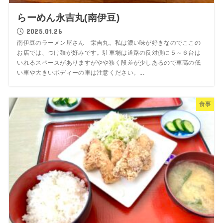
らーめん永吉丸(南伊豆)
2025.01.26
南伊豆のラーメン屋さん 栄吉丸。私は濃い味が好きなのでここの
お店では、つけ麺が好みです。駐車場は道路の反対側に５～６台は
いれるスペースがありますがやや狭く段差が少しあるので車高の低
い車や大きいボディーの車は注意ください。...
食事