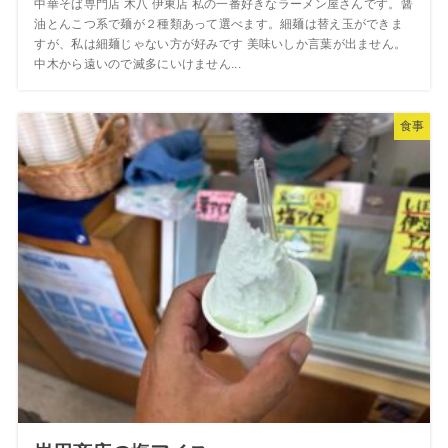
中華そば専門店 木八 伊東店 私の一番好きなラーメン屋さんです。醤
油とんこつ系で麺が２種類あって選べます。細麺は替え玉ができま
すが、私は細麺じゃない方が好みです 美味いしか言葉が出ません。
中木から遠いので滅多にいけません...
食事