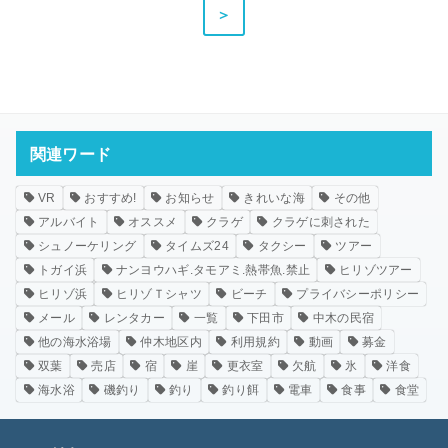
＞
関連ワード
VR
おすすめ!
お知らせ
きれいな海
その他
アルバイト
オススメ
クラゲ
クラゲに刺された
シュノーケリング
タイムズ24
タクシー
ツアー
トガイ浜
ナンヨウハギ.タモアミ.熱帯魚.禁止
ヒリゾツアー
ヒリゾ浜
ヒリゾＴシャツ
ビーチ
プライバシーポリシー
メール
レンタカー
一覧
下田市
中木の民宿
他の海水浴場
仲木地区内
利用規約
動画
募金
双葉
売店
宿
崖
更衣室
欠航
氷
洋食
海水浴
磯釣り
釣り
釣り餌
電車
食事
食堂