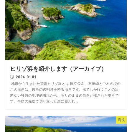
ヒリゾ浜を紹介します（アーカイブ）
2026.01.01
地形から生まれた芸術ヒリゾ浜とは 国立公園、石廊崎と中木の境の
この海岸は、抜群の透明度を誇る海岸です。船でしか行くことの出
来ない独特の地理的環境から、ありのままの自然が残された場所で
す。半島の先端で切り立った崖に覆われ...
海況