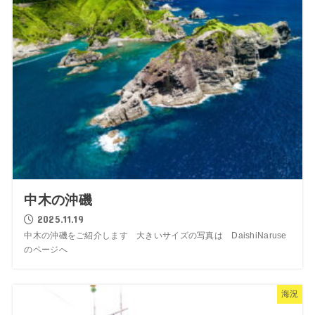
中木の沖磯
2025.11.19
中木の沖磯をご紹介します 大きいサイズの写真は DaishiNaruse
のページへ
海況