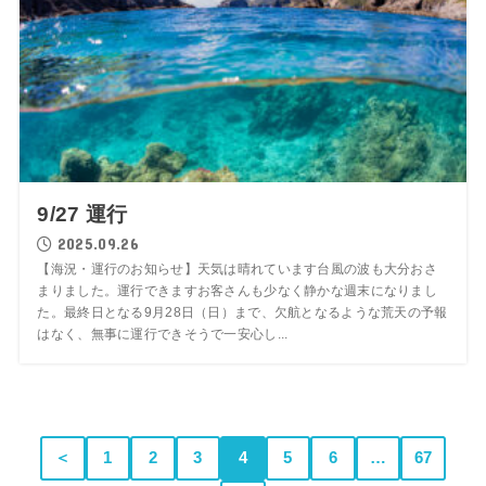
9/27 運行
2025.09.26
【海況・運行のお知らせ】天気は晴れています台風の波も大分おさ
まりました。運行できますお客さんも少なく静かな週末になりまし
た。最終日となる9月28日（日）まで、欠航となるような荒天の予報
はなく、無事に運行できそうで一安心し...
＜
1
2
3
4
5
6
…
67