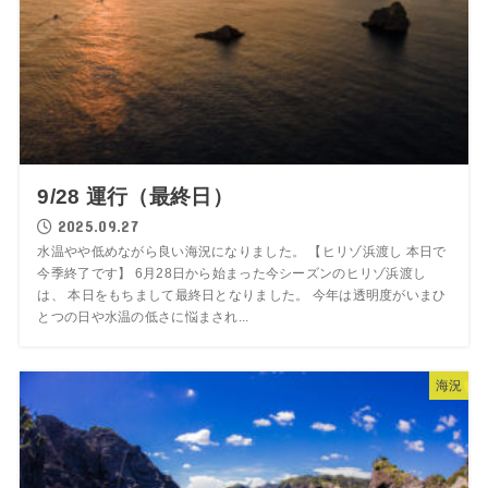
9/28 運行（最終日）
2025.09.27
水温やや低めながら良い海況になりました。 【ヒリゾ浜渡し 本日で
今季終了です】 6月28日から始まった今シーズンのヒリゾ浜渡し
は、 本日をもちまして最終日となりました。 今年は透明度がいまひ
とつの日や水温の低さに悩まされ...
海況