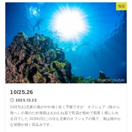
海況
10/25.26
2025.10.22
10/25(土)北東の風がやや強く吹く予報ですが、オフショア（陸から
海へ）の風のため海面はおおむね凪で気温が低めで肌寒く感じられ
る日でした 10/26(日)この日も北東のオフショアの風で、海は穏やか
な状態が続く見込みです...