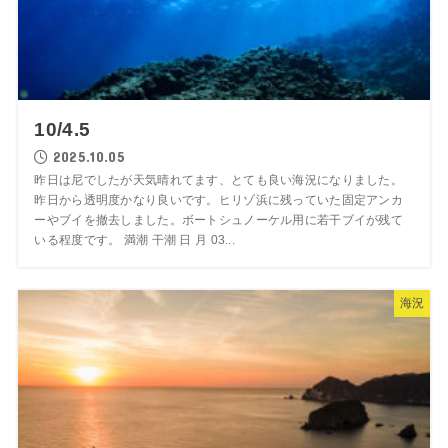
10/4.5
2025.10.05
昨日は尼でしたが天気晴れてます、とても良い海況になりました。
昨日から透明度かなり良いです。ヒリゾ浜に残っていた固定アンカ
ーやブイを撤去しました。ボートシュノーケル用に若干ブイが残て
いる程度です。 満潮 干潮 日 月 03...
海況