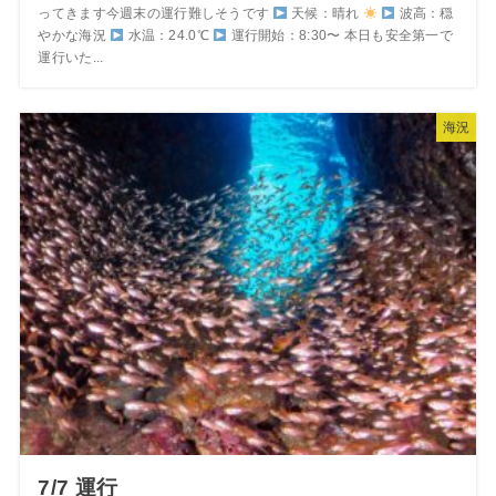
ってきます今週末の運行難しそうです
天候：晴れ
波高：穏
やかな海況
水温：24.0℃
運行開始：8:30〜 本日も安全第一で
運行いた...
海況
7/7 運行