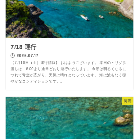
7/18 運行
2026.07.17
【7月18日（土）運行情報】 おはようございます。 本日のヒリゾ浜
渡しは、8:00より通常どおり運行いたします。 今朝は明るくなるに
つれて青空が広がり、天気は晴れとなっています。 海は波もなく穏
やかなコンディションです。...
海況