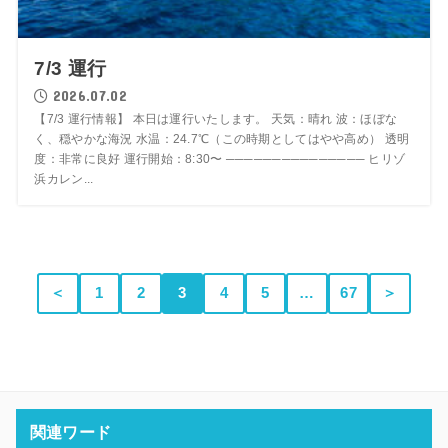
7/3 運行
2026.07.02
【7/3 運行情報】 本日は運行いたします。 天気：晴れ 波：ほぼな
く、穏やかな海況 水温：24.7℃（この時期としてはやや高め） 透明
度：非常に良好 運行開始：8:30〜 ─────────────── ヒリゾ
浜カレン...
＜
1
2
3
4
5
…
67
＞
関連ワード