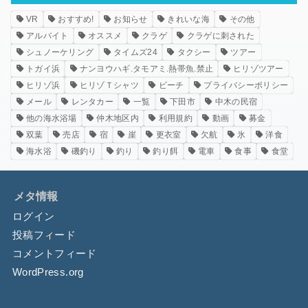
VR
おすすめ!
お知らせ
きれいな海
その他
アルバイト
オススメ
クラゲ
クラゲに刺された
シュノーケリング
タイムズ24
タクシー
ツアー
トガイ浜
ナンヨウハギ.タモアミ.熱帯魚.禁止
ヒリゾツアー
ヒリゾ浜
ヒリゾＴシャツ
ビーチ
プライバシーポリシー
メール
レンタカー
一覧
下田市
中木の民宿
他の海水浴場
仲木地区内
利用規約
動画
募金
双葉
売店
宿
崖
更衣室
欠航
氷
洋食
海水浴
磯釣り
釣り
釣り餌
電車
食事
食堂
メタ情報
ログイン
投稿フィード
コメントフィード
WordPress.org