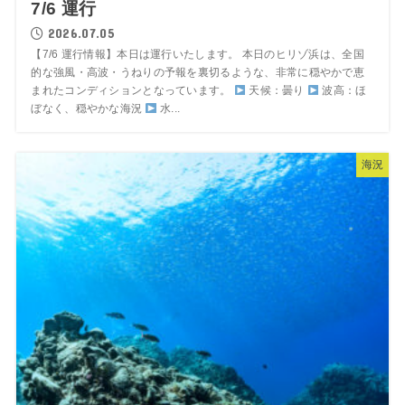
7/6 運行
2026.07.05
【7/6 運行情報】本日は運行いたします。 本日のヒリゾ浜は、全国
的な強風・高波・うねりの予報を裏切るような、非常に穏やかで恵
まれたコンディションとなっています。
天候：曇り
波高：ほ
ぼなく、穏やかな海況
水...
海況