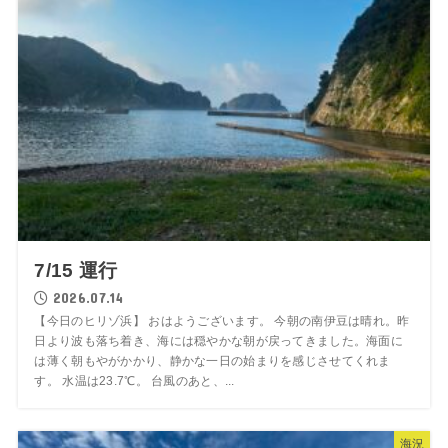
7/15 運行
2026.07.14
【今日のヒリゾ浜】 おはようございます。 今朝の南伊豆は晴れ。昨
日より波も落ち着き、海には穏やかな朝が戻ってきました。海面に
は薄く朝もやがかかり、静かな一日の始まりを感じさせてくれま
す。 水温は23.7℃。 台風のあと、...
海況