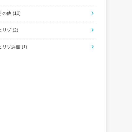
その他
(10)
ヒリゾ
(2)
ヒリゾ浜船
(1)