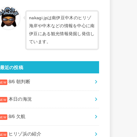
nakagi.jpは南伊豆中木のヒリゾ
海岸や中木などの情報を中心に南
伊豆にある観光情報発掘し発信し
ています。
最近の投稿
8/6 朝判断
本日の海況
8/6 欠航
ヒリゾ浜の紹介