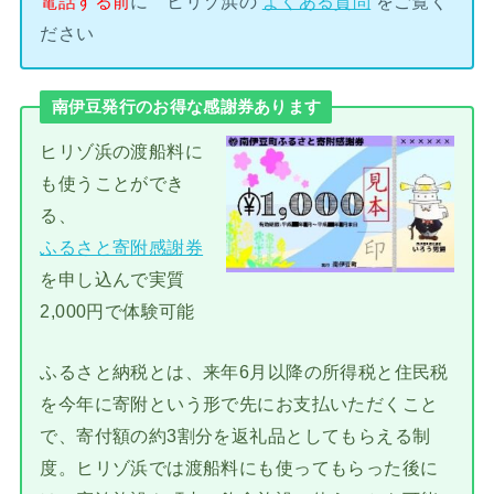
電話する前
に ヒリゾ浜の
よくある質問
をご覧く
ださい
南伊豆発行のお得な感謝券あります
ヒリゾ浜の渡船料に
も使うことができ
る、
ふるさと寄附感謝券
を申し込んで実質
2,000円で体験可能
ふるさと納税とは、来年6月以降の所得税と住民税
を今年に寄附という形で先にお支払いただくこと
で、寄付額の約3割分を返礼品としてもらえる制
度。ヒリゾ浜では渡船料にも使ってもらった後に