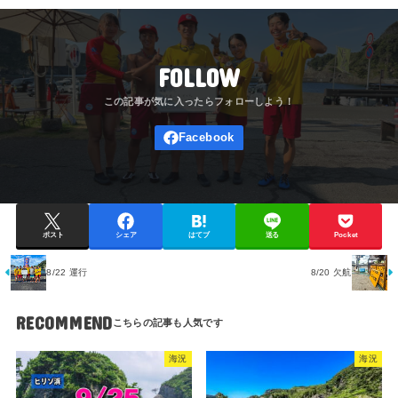
FOLLOW
ポスト
シェア
はてブ
送る
Pocket
8/22 運行
8/20 欠航
RECOMMEND
海況
海況