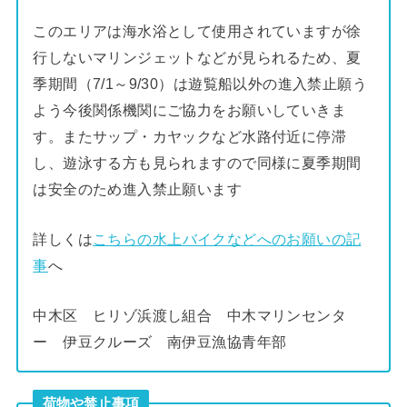
このエリアは海水浴として使用されていますが徐
行しないマリンジェットなどが見られるため、夏
季期間（7/1～9/30）は遊覧船以外の進入禁止願う
よう今後関係機関にご協力をお願いしていきま
す。またサップ・カヤックなど水路付近に停滞
し、遊泳する方も見られますので同様に夏季期間
は安全のため進入禁止願います
詳しくは
こちらの水上バイクなどへのお願いの記
事
へ
中木区 ヒリゾ浜渡し組合 中木マリンセンタ
ー 伊豆クルーズ 南伊豆漁協青年部
荷物や禁止事項