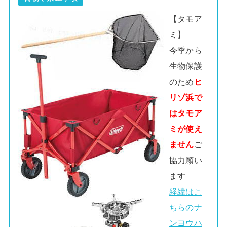
【タモア
ミ】
今季から
生物保護
のため
ヒ
リゾ浜で
はタモア
ミが使え
ません
ご
協力願い
ます
経緯はこ
ちらのナ
ンヨウハ