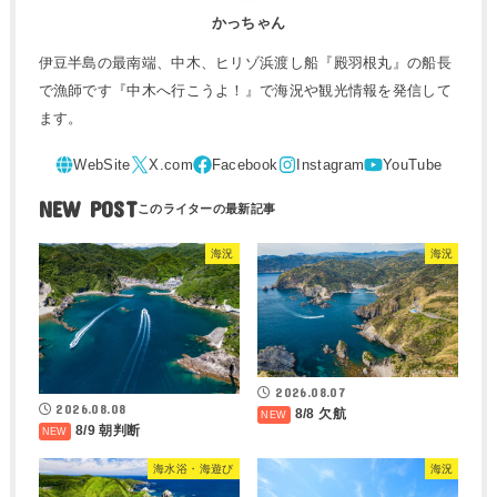
かっちゃん
伊豆半島の最南端、中木、ヒリゾ浜渡し船『殿羽根丸』の船長
で漁師です『中木へ行こうよ！』で海況や観光情報を発信して
ます。
NEW POST
海況
海況
2026.08.07
2026.08.08
8/8 欠航
8/9 朝判断
海水浴・海遊び
海況