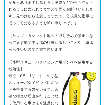
が多くありますし風も強く消防などからも注意さ
れるように言われてますので固くお断りいたしま
す、見つけたら注意しますので、監視員の指示に
従ってくださるようお願い申し上げます
【サップ・カヤック】地区の取り決めで禁止にな
ってます期間中は船の往来が激しいことや、遊泳
者も多いいのでご協力願います
【小型スキューバダイビング用ボンベを使用する
危険性】
最近、0.5～1リットルの小型
スキューバダイビング用ボン
ベを持参する方がいます、必
要な検査や届出を行うことな
く使用する事は法令違反にな