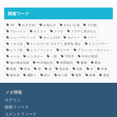
関連ワード
VR
おすすめ!
お知らせ
きれいな海
その他
アルバイト
オススメ
クラゲ
クラゲに刺された
シュノーケリング
タイムズ24
タクシー
ツアー
トガイ浜
ナンヨウハギ.タモアミ.熱帯魚.禁止
ヒリゾツアー
ヒリゾ浜
ヒリゾＴシャツ
ビーチ
プライバシーポリシー
メール
レンタカー
一覧
下田市
中木の民宿
他の海水浴場
仲木地区内
利用規約
動画
募金
双葉
売店
宿
崖
更衣室
欠航
氷
洋食
海水浴
磯釣り
釣り
釣り餌
電車
食事
食堂
メタ情報
ログイン
投稿フィード
コメントフィード