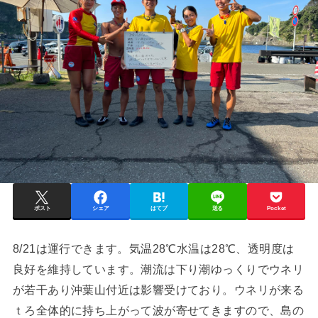
ポスト
シェア
はてブ
送る
Pocket
8/21は運行できます。気温28℃水温は28℃、透明度は
良好を維持しています。潮流は下り潮ゆっくりでウネリ
が若干あり沖葉山付近は影響受けており。ウネリが来る
ｔろ全体的に持ち上がって波が寄せてきますので、島の