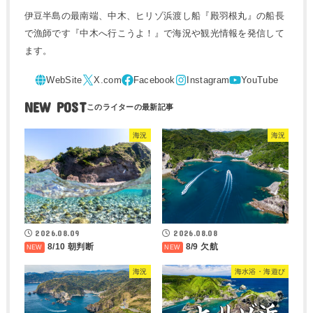
伊豆半島の最南端、中木、ヒリゾ浜渡し船『殿羽根丸』の船長
で漁師です『中木へ行こうよ！』で海況や観光情報を発信して
ます。
NEW POST
海況
海況
2026.08.09
2026.08.08
8/10 朝判断
8/9 欠航
海況
海水浴・海遊び