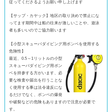
従ってくださるようお願い申し上げます
【サップ・カヤック】地区の取り決めで禁止にな
ってます期間中は船の往来が激しいことや、遊泳
者も多いいのでご協力願います
【小型スキューバダイビング用ボンベを使用する
危険性】
最近、0.5～1リットルの小型
スキューバダイビング用ボン
ベを持参する方がいます、必
要な検査や届出を行うことな
く使用する事は法令違反にな
るだけでなく、ボンベの爆発
や破裂などの危険もありますので注意が必要で
す。