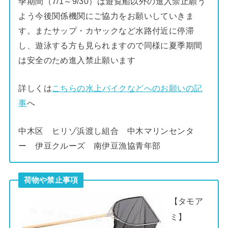
季期間（7/1～9/30）は遊覧船以外の進入禁止願う
よう今後関係機関にご協力をお願いしていきま
す。またサップ・カヤックなど水路付近に停滞
し、遊泳する方も見られますので同様に夏季期間
は安全のため進入禁止願います
詳しくは
こちらの水上バイクなどへのお願いの記
事
へ
中木区 ヒリゾ浜渡し組合 中木マリンセンタ
ー 伊豆クルーズ 南伊豆漁協青年部
荷物や禁止事項
【タモア
ミ】