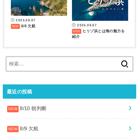
2026.08.07
2026.08.07
8/8 欠航
ヒリゾ浜とは海の魅力を
紹介
検
索:
最近の投稿
8/10 朝判断
8/9 欠航