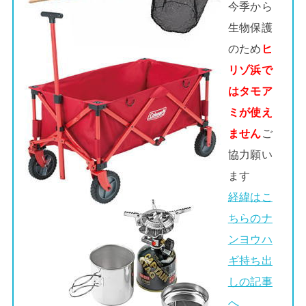
今季から
生物保護
のため
ヒ
リゾ浜で
はタモア
ミが使え
ません
ご
協力願い
ます
経緯はこ
ちらのナ
ンヨウハ
ギ持ち出
しの記事
へ