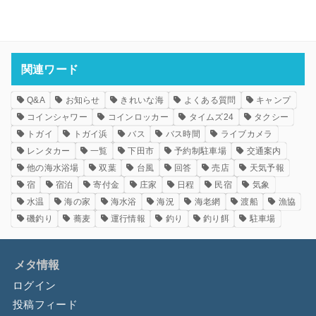
関連ワード
Q&A
お知らせ
きれいな海
よくある質問
キャンプ
コインシャワー
コインロッカー
タイムズ24
タクシー
トガイ
トガイ浜
バス
バス時間
ライブカメラ
レンタカー
一覧
下田市
予約制駐車場
交通案内
他の海水浴場
双葉
台風
回答
売店
天気予報
宿
宿泊
寄付金
庄家
日程
民宿
気象
水温
海の家
海水浴
海況
海老網
渡船
漁協
磯釣り
蕎麦
運行情報
釣り
釣り餌
駐車場
メタ情報
ログイン
投稿フィード