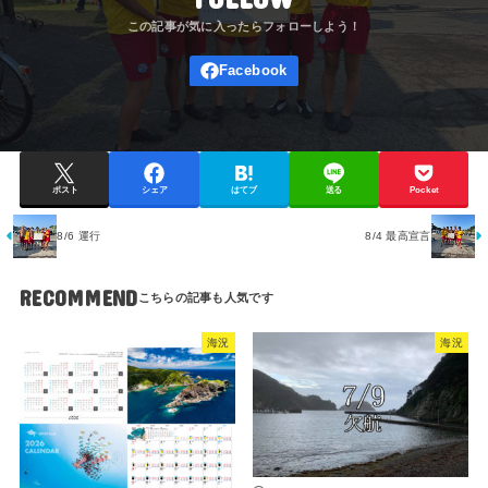
ポスト
シェア
はてブ
送る
Pocket
8/6 運行
8/4 最高宣言
RECOMMEND
海況
海況