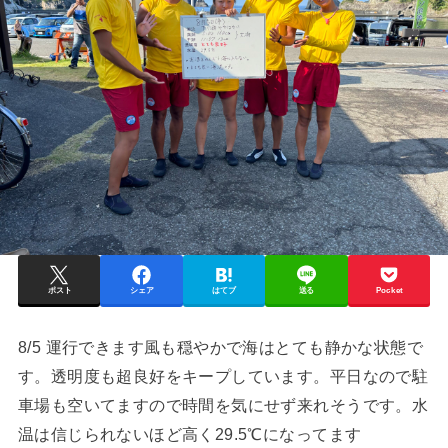
ポスト
シェア
はてブ
送る
Pocket
8/5 運行できます風も穏やかで海はとても静かな状態で
す。透明度も超良好をキープしています。平日なので駐
車場も空いてますので時間を気にせず来れそうです。水
温は信じられないほど高く29.5℃になってます