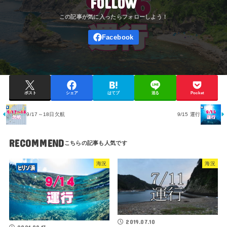
FOLLOW
ポスト
シェア
はてブ
送る
Pocket
9/17～18日欠航
9/15 運行
RECOMMEND
海況
海況
2019.07.10