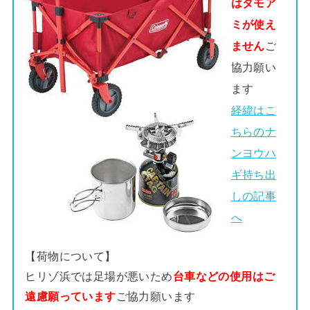
はタモア
ミが使え
ません
ご
協力願い
ます
経緯はこ
ちらのナ
ンヨウハ
ギ持ち出
しの記事
へ
【荷物について】
ヒリゾ浜では足場が悪いため
台車などの使用はご
遠慮願っています
ご協力願います