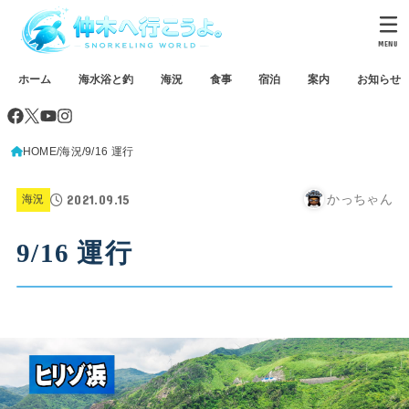
MENU
ホーム
海水浴と釣
海況
食事
宿泊
案内
お知らせ
HOME
海況
9/16 運行
2021.09.15
かっちゃん
海況
9/16 運行