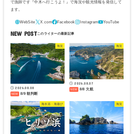
で漁師です『中木へ行こうよ！』で海況や観光情報を発信して
ます。
NEW POST
海況
海況
2026.08.07
2026.08.08
8/8 欠航
8/9 朝判断
海水浴・海遊び
海況