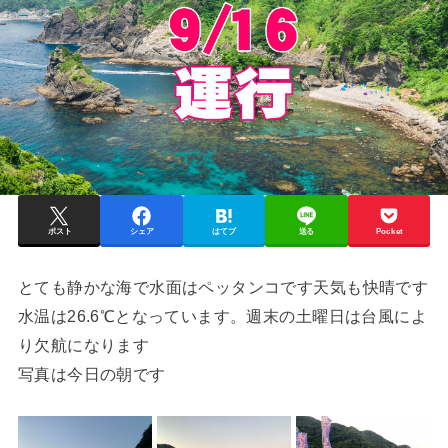
ポスト
シェア
はてブ
送る
Pocket
とても静かな海で水面はペッタンコです天気も快晴です
水温は26.6℃となっています。週末の土曜日は台風によ
り欠航になります
写真は今日の朝です