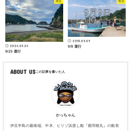
海況
海況
2018.09.09
2024.09.24
9/9 運行
9/25 運行
ABOUT US
かっちゃん
伊豆半島の最南端、中木、ヒリゾ浜渡し船『殿羽根丸』の船長