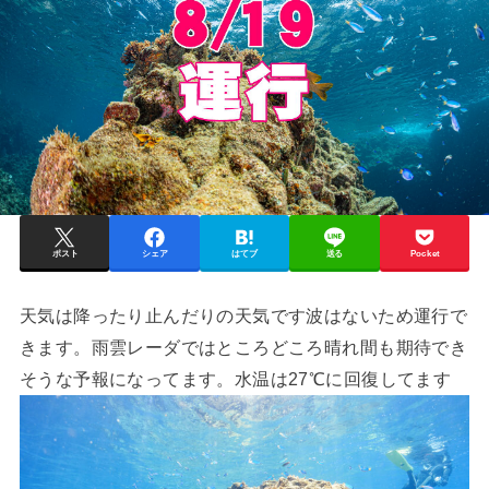
ポスト
シェア
はてブ
送る
Pocket
天気は降ったり止んだりの天気です波はないため運行で
きます。雨雲レーダではところどころ晴れ間も期待でき
そうな予報になってます。水温は27℃に回復してます