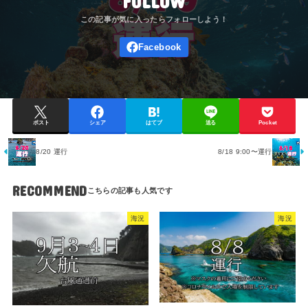
FOLLOW
ポスト
シェア
はてブ
送る
Pocket
8/20 運行
8/18 9:00〜運行
RECOMMEND
海況
海況