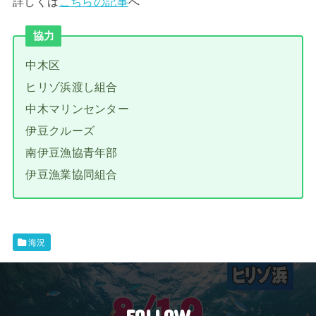
詳しくは
こちらの記事
へ
協力
中木区
ヒリゾ浜渡し組合
中木マリンセンター
伊豆クルーズ
南伊豆漁協青年部
伊豆漁業協同組合
海況