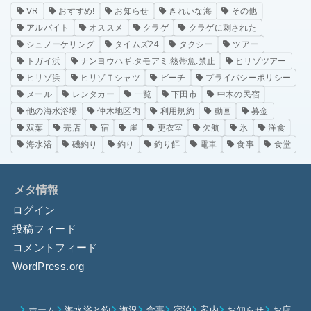
VR
おすすめ!
お知らせ
きれいな海
その他
アルバイト
オススメ
クラゲ
クラゲに刺された
シュノーケリング
タイムズ24
タクシー
ツアー
トガイ浜
ナンヨウハギ.タモアミ.熱帯魚.禁止
ヒリゾツアー
ヒリゾ浜
ヒリゾＴシャツ
ビーチ
プライバシーポリシー
メール
レンタカー
一覧
下田市
中木の民宿
他の海水浴場
仲木地区内
利用規約
動画
募金
双葉
売店
宿
崖
更衣室
欠航
氷
洋食
海水浴
磯釣り
釣り
釣り餌
電車
食事
食堂
メタ情報
ログイン
投稿フィード
コメントフィード
WordPress.org
ホーム
海水浴と釣
海況
食事
宿泊
案内
お知らせ
お店