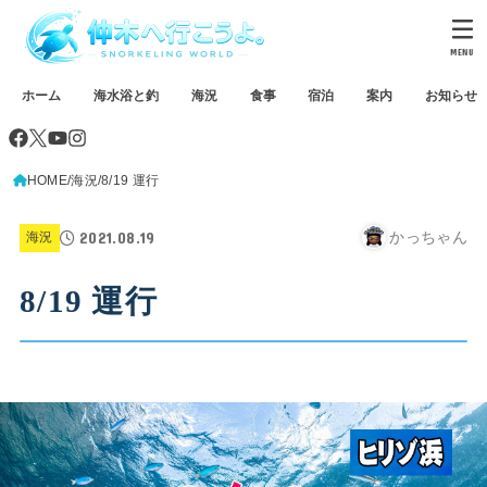
MENU
ホーム
海水浴と釣
海況
食事
宿泊
案内
お知らせ
HOME
海況
8/19 運行
2021.08.19
かっちゃん
海況
8/19 運行