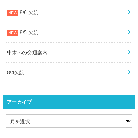
8/6 欠航
8/5 欠航
中木への交通案内
8/4欠航
アーカイブ