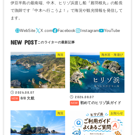
伊豆半島の最南端、中木、ヒリゾ浜渡し船『殿羽根丸』の船長
で漁師です『中木へ行こうよ！』で海況や観光情報を発信して
ます。
NEW POST
海況
海水浴・海遊び
2026.08.07
2026.08.07
8/8 欠航
初めてのヒリゾ浜ガイド
海況
お知らせ