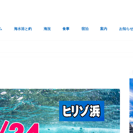
ム
海水浴と釣
海況
食事
宿泊
案内
お知ら
プに戻る
トマップ
ヒリゾ浜 (南伊豆中木)
トガイ浜 (南伊豆中木)
シュノーケリングのやり方
クラゲに刺されたら
ヒリゾ浜のツアー関連紹介
海釣り（中木入間の釣果）
武丸（釣）
重五郎屋（釣）
浜の家（釣）
中木の沖磯
ヒリゾ浜ボートシュノーケル
海況一覧
気象予報の一覧
南伊豆の水温
GPV気象予想
JTWC台風予想
仲木ライブカメラ
windy
台風
中木荘（中木）軽食
食堂 雅（中木）ラーメン
PECO（中木）海鮮どんぶり
うつぼや（中木）海の家
双葉食堂・・・・閉店中
南京亭（南伊豆）中華
きゃら（南伊豆）居酒屋
桂馬（南伊豆）焼肉
永吉丸（南伊豆）ラーメン
つかさ庵（南伊豆）そば
しいの木やま（南伊豆）レストラン
岩田商店（南伊豆）塩アイス
サウスカフェ（下田）イタリアン
焼家（下田）焼肉
むら中（下田）とんかつ
Naminami（下田）レストラン
松福（下田）ラーメン
たんぽぽ（下田）焼肉.ラーメン
石塚（下田）そば
丸川食堂（下田）食堂
とびいし（下田）食堂
外浦海岸ベーカリーDOUG（下田）
三好（松崎）うなぎ
磯辺（東伊豆）磯料理
ManasCafe（東伊豆）
木八（伊東）ラーメン
吉田屋（伊東）ラーメン
魚がし（伊豆の国市）寿司
うな政（三島）うなぎ
宿一覧(にいや・弥七 他）
庄家
浜の家
重五郎屋
甚四
民宿 清八屋
ローカル×ローカル
バーベQと予約駐車場
中木荘
交通案内
よくある質問とその
中木駐車場
ライブカメラ
タイムズ駐車場
ETCX登録
波浪予想
利用規約
水上バイ
サイトマ
コロナ対
フリーダ
届け出ダ