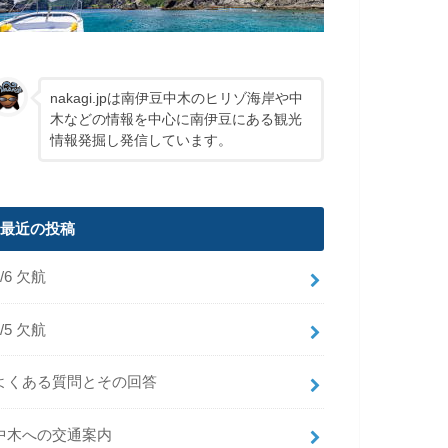
nakagi.jpは南伊豆中木のヒリゾ海岸や中
木などの情報を中心に南伊豆にある観光
情報発掘し発信しています。
最近の投稿
8/6 欠航
8/5 欠航
よくある質問とその回答
中木への交通案内