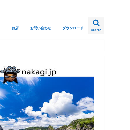
せ
お店
お問い合わせ
ダウンロード
search
回答
クへ
ップ
策ガイドライン
イビングについて
ウンロード
ヒリゾ浜渡し組合
双葉売店
漁協
コインシャワー
中木マリンセンター [外部リンク]
ZOZOZTOWN 久三商店
ok-designcompany
よくある質問とその回答
メール送信フォーム
ヒリゾ浜渡し組合
殿羽根丸（ヒリゾ）
浜の家丸（ヒリゾ）
KAITOH（ヒリゾ）
仲木丸（公式サイトへ）
令洋（公式サイトへ）
武丸（公式サイトへ）
良丸（公式サイトへ）
緊急事態宣言下の時短営業
ダウンロード一覧
2026シーズンパス申込書
Download ヒリゾマップ
Download ヒリゾマップ2
フリーダイビング届け出
乗船名簿
運送約款
廃棄物海洋投棄禁止表示表
船舶廃棄物汚染防止規定
船舶発生廃棄物汚染防止規定表紙
殿羽根丸
浜の家丸
武丸
中木丸
令洋
KAIOH
良丸
ボートシュノーケリ