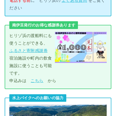
電話する前
に ヒリゾ浜の
よくある質問
をご覧く
ださい
南伊豆発行のお得な感謝券あります
ヒリゾ浜の渡船料にも
使うことができる、
ふるさと寄附感謝券
宿泊施設や町内の飲食
施設に使うことも可能
です。
申込みは
こちら
から
水上バイクへのお願いの協力