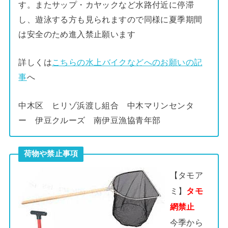
す。またサップ・カヤックなど水路付近に停滞
し、遊泳する方も見られますので同様に夏季期間
は安全のため進入禁止願います
詳しくは
こちらの水上バイクなどへのお願いの記
事
へ
中木区 ヒリゾ浜渡し組合 中木マリンセンタ
ー 伊豆クルーズ 南伊豆漁協青年部
荷物や禁止事項
【タモア
ミ】
タモ
網禁止
今季から