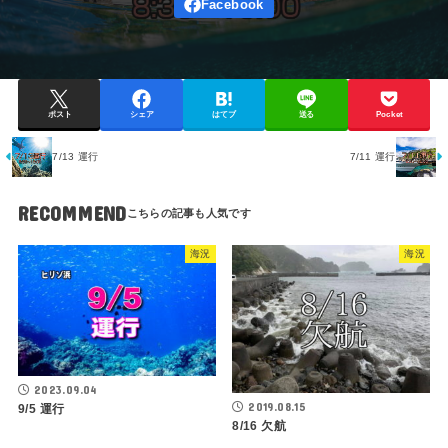
ポスト
シェア
はてブ
送る
Pocket
7/13 運行
7/11 運行
RECOMMEND
海況
海況
2023.09.04
2019.08.15
9/5 運行
8/16 欠航