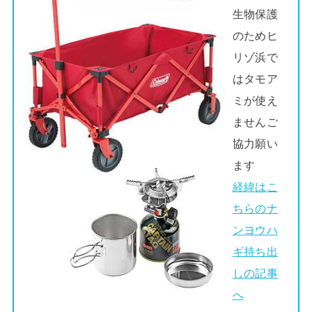
生物保護
のためヒ
リゾ浜で
はタモア
ミが使え
ませんご
協力願い
ます
経緯はこ
ちらのナ
ンヨウハ
ギ持ち出
しの記事
へ