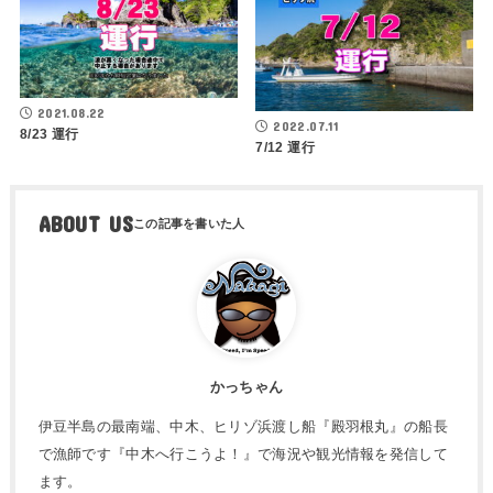
2021.08.22
2022.07.11
8/23 運行
7/12 運行
ABOUT US
かっちゃん
伊豆半島の最南端、中木、ヒリゾ浜渡し船『殿羽根丸』の船長
で漁師です『中木へ行こうよ！』で海況や観光情報を発信して
ます。