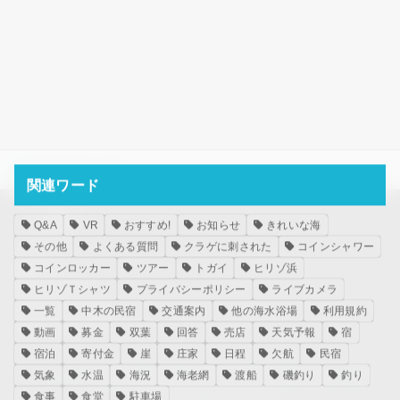
HOME
海況
7/12 運行
関連ワード
メタ情報
Q&A
VR
おすすめ!
お知らせ
きれいな海
その他
よくある質問
クラゲに刺された
コインシャワー
ログイン
コインロッカー
ツアー
トガイ
ヒリゾ浜
投稿フィード
ヒリゾＴシャツ
プライバシーポリシー
ライブカメラ
コメントフィード
一覧
中木の民宿
交通案内
他の海水浴場
利用規約
WordPress.org
動画
募金
双葉
回答
売店
天気予報
宿
宿泊
寄付金
崖
庄家
日程
欠航
民宿
気象
水温
海況
海老網
渡船
磯釣り
釣り
ホーム
海水浴と釣
海況
食事
宿泊
案内
お知らせ
お店
食事
食堂
駐車場
お問い合わせ
ダウンロード