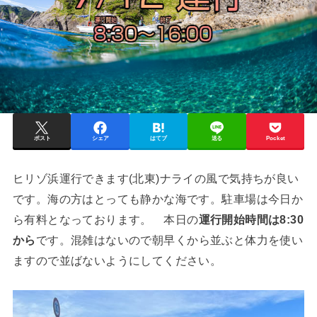
ポスト
シェア
はてブ
送る
Pocket
ヒリゾ浜運行できます(北東)ナライの風で気持ちが良い
です。海の方はとっても静かな海です。駐車場は今日か
ら有料となっております。 本日の
運行開始時間は8:30
から
です。混雑はないので朝早くから並ぶと体力を使い
ますので並ばないようにしてください。