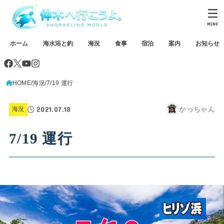
MENU
ホーム
海水浴と釣
海況
食事
宿泊
案内
お知らせ
HOME
海況
7/19 運行
2021.07.18
かっちゃん
海況
7/19 運行