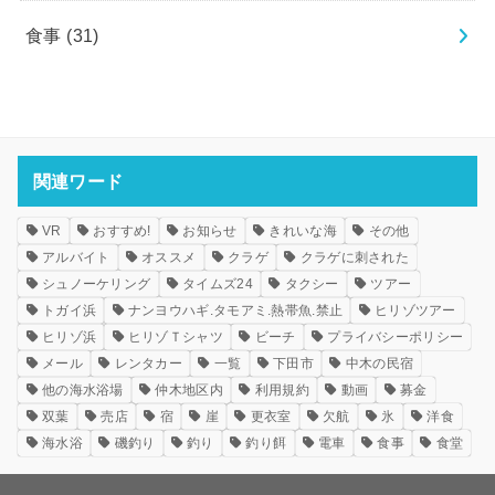
食事
(31)
関連ワード
VR
おすすめ!
お知らせ
きれいな海
その他
アルバイト
オススメ
クラゲ
クラゲに刺された
シュノーケリング
タイムズ24
タクシー
ツアー
トガイ浜
ナンヨウハギ.タモアミ.熱帯魚.禁止
ヒリゾツアー
ヒリゾ浜
ヒリゾＴシャツ
ビーチ
プライバシーポリシー
メール
レンタカー
一覧
下田市
中木の民宿
他の海水浴場
仲木地区内
利用規約
動画
募金
双葉
売店
宿
崖
更衣室
欠航
氷
洋食
海水浴
磯釣り
釣り
釣り餌
電車
食事
食堂