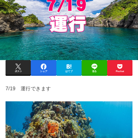
ポスト
シェア
はてブ
送る
Pocket
7/19 運行できます