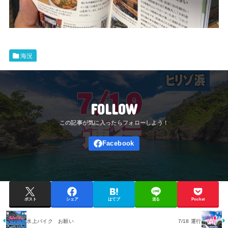
海況
FOLLOW
ポスト
シェア
はてブ
送る
Pocket
水上バイク お願い
7/18 運行