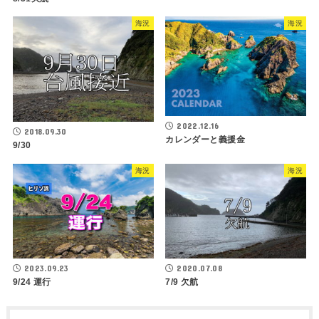
海況
海況
2022.12.16
2018.09.30
カレンダーと義援金
9/30
海況
海況
2023.09.23
2020.07.08
9/24 運行
7/9 欠航