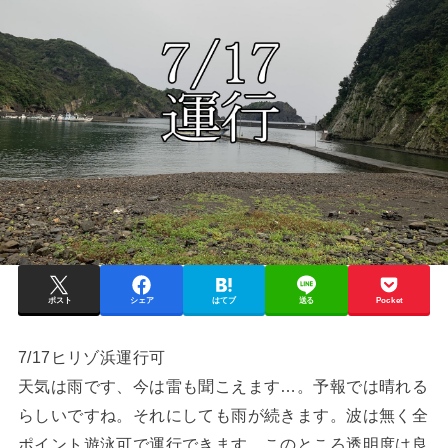
ポスト
シェア
はてブ
送る
Pocket
7/17ヒリゾ浜運行可
天気は雨です、今は雷も聞こえます…。予報では晴れる
らしいですね。それにしても雨が続きます。波は無く全
ポイント遊泳可で運行できます。このところ透明度は良