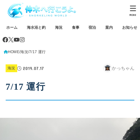
MENU
ホーム
海水浴と釣
海況
食事
宿泊
案内
お知らせ
HOME
海況
7/17 運行
2019.07.17
かっちゃん
海況
7/17 運行