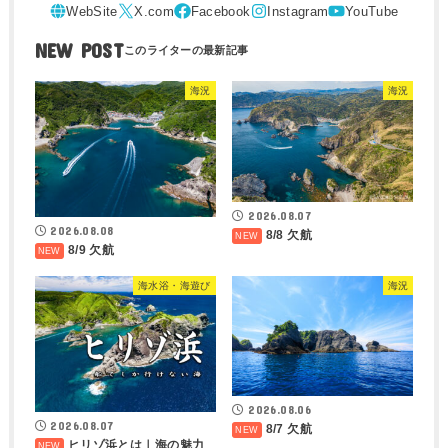
NEW POST
海況
海況
2026.08.07
2026.08.08
8/8 欠航
8/9 欠航
海水浴・海遊び
海況
2026.08.06
2026.08.07
8/7 欠航
ヒリゾ浜とは｜海の魅力