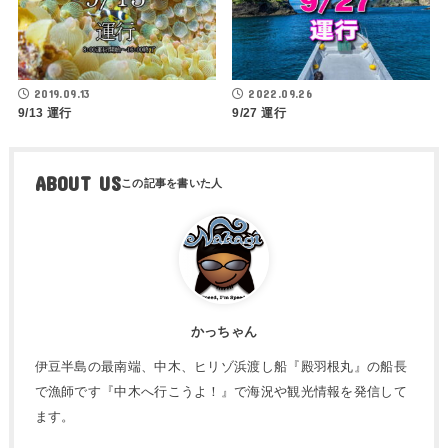
2019.09.13
2022.09.26
9/13 運行
9/27 運行
ABOUT US
かっちゃん
伊豆半島の最南端、中木、ヒリゾ浜渡し船『殿羽根丸』の船長
で漁師です『中木へ行こうよ！』で海況や観光情報を発信して
ます。