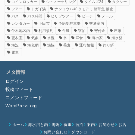
コインロッカー
シュノーケリング
タイムズ24
タクシー
ツアー
トガイ浜
ナンヨウハギ.タモアミ.熱帯魚.禁止
バス
バス時間
ヒリゾツアー
ビーチ
メール
レンタカー
下田市
予約制駐車場
交通案内
仲木地区内
利用規約
台風
宿泊
寄付金
庄家
更衣室
気象
水温
氷
洋食
海の家
海水浴
海況
海老網
漁協
蕎麦
運行情報
釣り餌
電車
メタ情報
ログイン
投稿フィード
コメントフィード
WordPress.org
ホーム
海水浴と釣
海況
食事
宿泊
案内
お知らせ
お店
お問い合わせ
ダウンロード