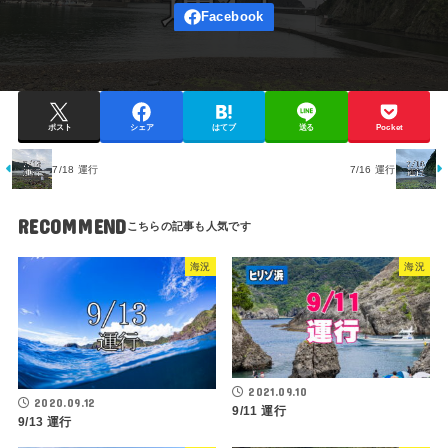
ポスト
シェア
はてブ
送る
Pocket
7/18 運行
7/16 運行
RECOMMEND
海況
海況
2021.09.10
2020.09.12
9/11 運行
9/13 運行