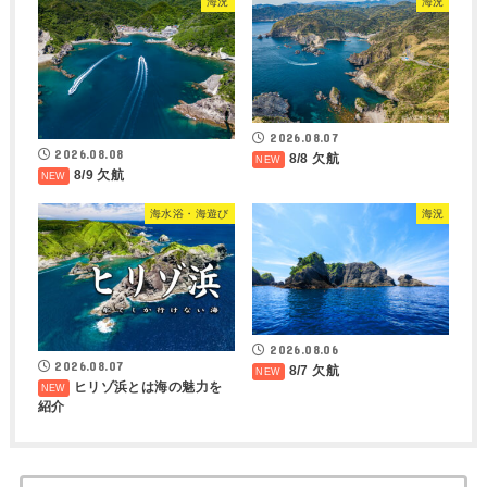
海況
海況
2026.08.07
2026.08.08
8/8 欠航
8/9 欠航
海水浴・海遊び
海況
2026.08.06
2026.08.07
8/7 欠航
ヒリゾ浜とは海の魅力を
紹介