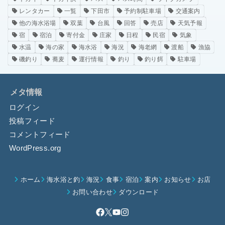
レンタカー
一覧
下田市
予約制駐車場
交通案内
他の海水浴場
双葉
台風
回答
売店
天気予報
宿
宿泊
寄付金
庄家
日程
民宿
気象
水温
海の家
海水浴
海況
海老網
渡船
漁協
磯釣り
蕎麦
運行情報
釣り
釣り餌
駐車場
メタ情報
ログイン
投稿フィード
コメントフィード
WordPress.org
ホーム
海水浴と釣
海況
食事
宿泊
案内
お知らせ
お店
お問い合わせ
ダウンロード