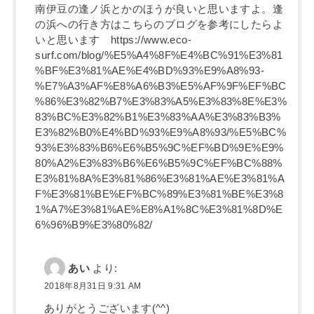
南伊豆の逢ノ浜とかのほうが良いと思いますよ。逢
の浜への行き方はこちらのブログを参考にしたらよ
いと思います https://www.eco-
surf.com/blog/%E5%A4%8F%E4%BC%91%E3%81
%BF%E3%81%AE%E4%BD%93%E9%A8%93-
%E7%A3%AF%E8%A6%B3%E5%AF%9F%EF%BC
%86%E3%82%B7%E3%83%A5%E3%83%8E%E3%
83%BC%E3%82%B1%E3%83%AA%E3%83%B3%
E3%82%B0%E4%BD%93%E9%A8%93/%E5%BC%
93%E3%83%B6%E6%B5%9C%EF%BD%9E%E9%
80%A2%E3%83%B6%E6%B5%9C%EF%BC%88%
E3%81%8A%E3%81%86%E3%81%AE%E3%81%A
F%E3%81%BE%EF%BC%89%E3%81%BE%E3%8
1%A7%E3%81%AE%E8%A1%8C%E3%81%8D%E
6%96%B9%E3%80%82/
あい
より:
2018年8月31日 9:31 AM
ありがとうございます(^^)