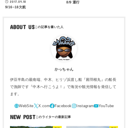
2017.09.18
8/9 運行
9/16~18欠航
ABOUT US
かっちゃん
伊豆半島の最南端、中木、ヒリゾ浜渡し船『殿羽根丸』の船長
で漁師です『中木へ行こうよ！』で海況や観光情報を発信して
ます。
NEW POST