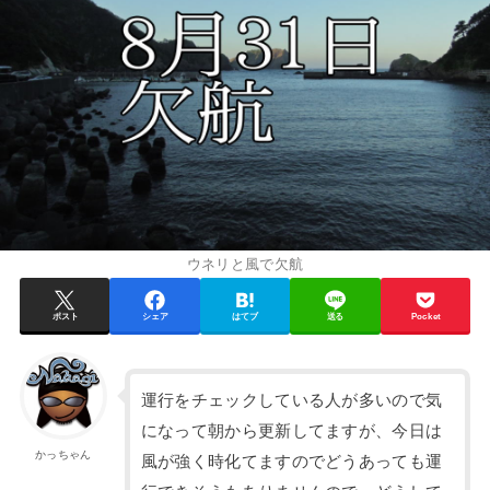
ウネリと風で欠航
ポスト
シェア
はてブ
送る
Pocket
運行をチェックしている人が多いので気
になって朝から更新してますが、今日は
かっちゃん
風が強く時化てますのでどうあっても運