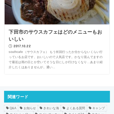
下田市のサウスカフェはどのメニューもお
いしい
2017.10.22
southcafe （サウスカフェ） もう何回行ったか分からないくらい行
っているお店です、おいしいので人気店です。かなり混んでますの
で最近は雨の日とか空いてそうな日にしか行けなくなり…あまり紹
介したくはありませんが。通い...
関連ワード
Q&A
お知らせ
きれいな海
よくある質問
キャンプ