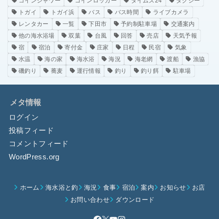
コインシャワー
コインロッカー
タイムズ24
タクシー
トガイ
トガイ浜
バス
バス時間
ライブカメラ
レンタカー
一覧
下田市
予約制駐車場
交通案内
他の海水浴場
双葉
台風
回答
売店
天気予報
宿
宿泊
寄付金
庄家
日程
民宿
気象
水温
海の家
海水浴
海況
海老網
渡船
漁協
磯釣り
蕎麦
運行情報
釣り
釣り餌
駐車場
メタ情報
ログイン
投稿フィード
コメントフィード
WordPress.org
ホーム
海水浴と釣
海況
食事
宿泊
案内
お知らせ
お店
お問い合わせ
ダウンロード