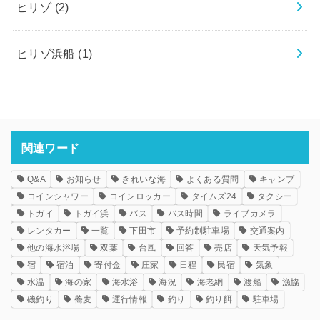
ヒリゾ
(2)
ヒリゾ浜船
(1)
関連ワード
Q&A
お知らせ
きれいな海
よくある質問
キャンプ
コインシャワー
コインロッカー
タイムズ24
タクシー
トガイ
トガイ浜
バス
バス時間
ライブカメラ
レンタカー
一覧
下田市
予約制駐車場
交通案内
他の海水浴場
双葉
台風
回答
売店
天気予報
宿
宿泊
寄付金
庄家
日程
民宿
気象
水温
海の家
海水浴
海況
海老網
渡船
漁協
磯釣り
蕎麦
運行情報
釣り
釣り餌
駐車場