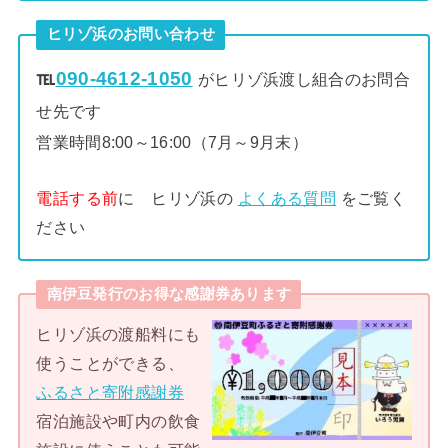
ヒリゾ浜のお問い合わせ
℡
090-4612-1050
がヒリゾ浜渡し組合のお問合
せ先です
営業時間8:00～16:00（7月～9月末）
電話する前
に ヒリゾ浜の
よくある質問
をご覧く
ださい
南伊豆発行のお得な感謝券あります
ヒリゾ浜の渡船料にも
使うことができる、
ふるさと寄附感謝券
宿泊施設や町内の飲食