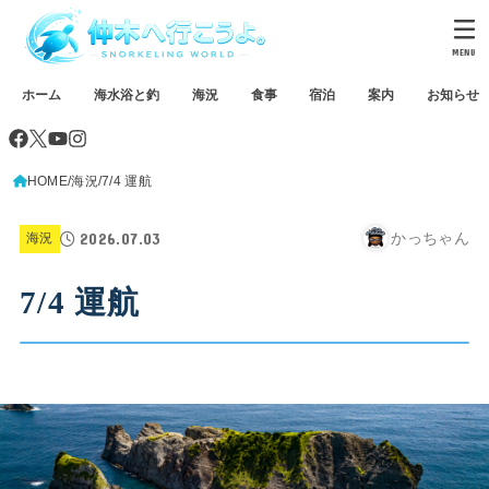
MENU
ホーム
海水浴と釣
海況
食事
宿泊
案内
お知らせ
HOME
海況
7/4 運航
2026.07.03
かっちゃん
海況
7/4 運航