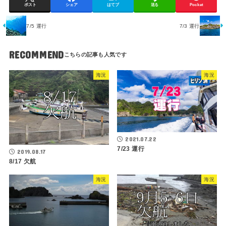
ポスト
シェア
はてブ
送る
Pocket
7/5 運行
7/3 運行
RECOMMEND
海況
海況
2021.07.22
7/23 運行
2019.08.17
8/17 欠航
海況
海況