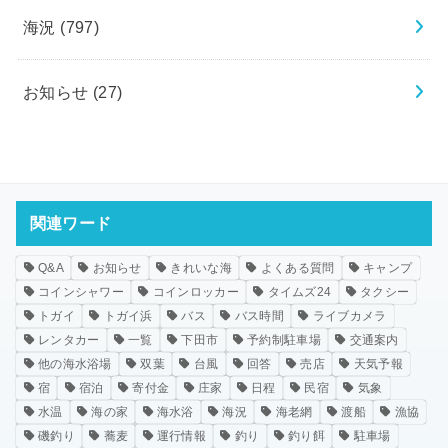
海況
(797)
お知らせ
(27)
関連ワード
Q&A
お知らせ
きれいな海
よくある質問
キャンプ
コインシャワー
コインロッカー
タイムズ24
タクシー
トガイ
トガイ浜
バス
バス時間
ライブカメラ
レンタカー
一覧
下田市
予約制駐車場
交通案内
他の海水浴場
双葉
台風
回答
売店
天気予報
宿
宿泊
寄付金
庄家
日程
民宿
気象
水温
海の家
海水浴
海況
海老網
渡船
漁協
磯釣り
蕎麦
運行情報
釣り
釣り餌
駐車場