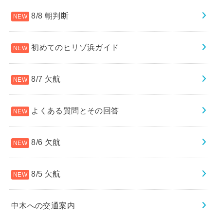
8/8 朝判断
初めてのヒリゾ浜ガイド
8/7 欠航
よくある質問とその回答
8/6 欠航
8/5 欠航
中木への交通案内