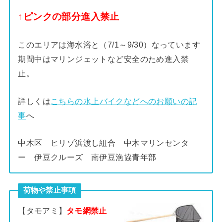
↑ピンクの部分進入禁止
このエリアは海水浴と（7/1～9/30）なっています
期間中はマリンジェットなど安全のため進入禁
止。
詳しくは
こちらの水上バイクなどへのお願いの記
事
へ
中木区 ヒリゾ浜渡し組合 中木マリンセンタ
ー 伊豆クルーズ 南伊豆漁協青年部
荷物や禁止事項
【タモアミ】
タモ網禁止