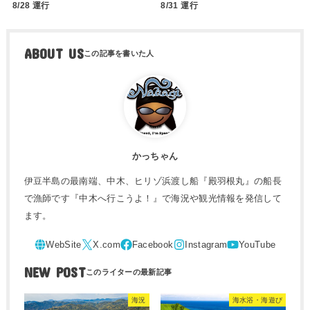
8/28 運行
8/31 運行
ABOUT US
かっちゃん
伊豆半島の最南端、中木、ヒリゾ浜渡し船『殿羽根丸』の船長
で漁師です『中木へ行こうよ！』で海況や観光情報を発信して
ます。
NEW POST
海況
海水浴・海遊び