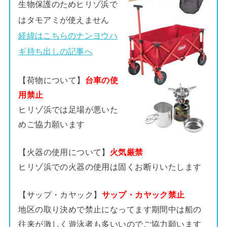
生物保護のためヒリゾ浜で
はタモアミが使えません
経緯はこちらのナンヨウハ
ギ持ち出しの記事へ
【荷物について】
台車の使
用禁止
ヒリゾ浜では足場が悪いた
めご協力願います
【火器の使用について】
火気厳禁
ヒリゾ浜での火器の使用は固くお断りいたします
【サップ・カヤック】
サップ・カヤック禁止
地区の取り決めで禁止になってます期間中は船の
往来が激しく遊泳者も多いいのでご協力願います