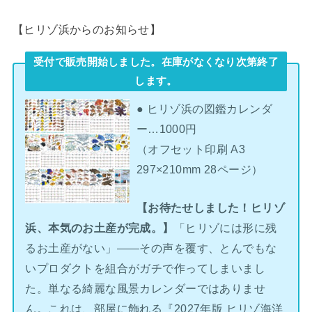
【ヒリゾ浜からのお知らせ】
受付で販売開始しました。在庫がなくなり次第終了
します。
● ヒリゾ浜の図鑑カレンダ
ー…1000円
（オフセット印刷 A3
297×210mm 28ページ）
【お待たせしました！ヒリゾ
浜、本気のお土産が完成。】
「ヒリゾには形に残
るお土産がない」――その声を覆す、とんでもな
いプロダクトを組合がガチで作ってしまいまし
た。単なる綺麗な風景カレンダーではありませ
ん。これは、部屋に飾れる『2027年版 ヒリゾ海洋