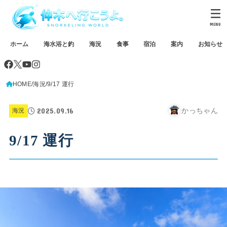
MENU
ホーム
海水浴と釣
海況
食事
宿泊
案内
お知らせ
HOME
海況
9/17 運行
2025.09.16
かっちゃん
海況
9/17 運行