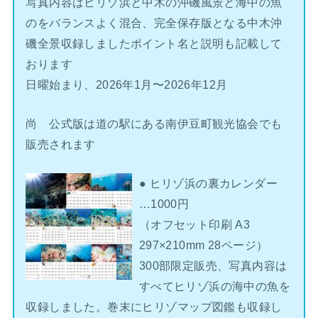
写真内容はヒリゾ浜と中木の沖磯風景と海中の魚
のをバランスよく混合、完全保存版となる中木沖
磯全景収録しましたポイント名と説明も記載して
おります
日曜始まり、2026年1月〜2026年12月
尚 公式版は道の駅にある南伊豆町観光協会でも
販売されます
● ヒリゾ浜の裏カレンダー
…1000円
（オフセット印刷 A3
297×210mm 28ページ）
300部限定販売、写真内容は
すべてヒリゾ浜の海中の魚を
収録しました。巻末にヒリゾマップ図鑑も収録し