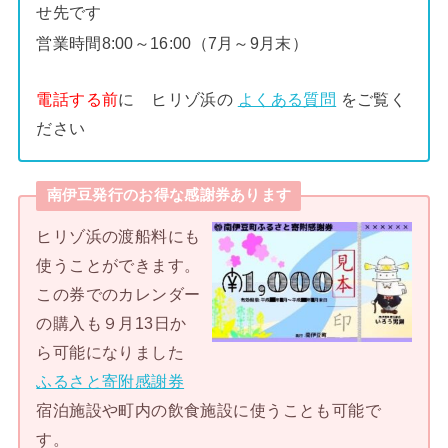
せ先です
営業時間8:00～16:00（7月～9月末）
電話する前
に ヒリゾ浜の
よくある質問
をご覧く
ださい
南伊豆発行のお得な感謝券あります
ヒリゾ浜の渡船料にも
使うことができます。
この券でのカレンダー
の購入も９月13日か
ら可能になりました
ふるさと寄附感謝券
宿泊施設や町内の飲食施設に使うことも可能で
す。