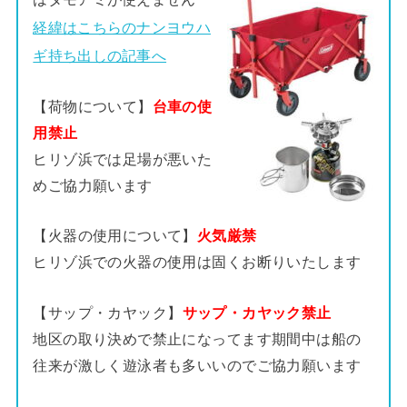
経緯はこちらのナンヨウハ
ギ持ち出しの記事へ
【荷物について】
台車の使
用禁止
ヒリゾ浜では足場が悪いた
めご協力願います
【火器の使用について】
火気厳禁
ヒリゾ浜での火器の使用は固くお断りいたします
【サップ・カヤック】
サップ・カヤック禁止
地区の取り決めで禁止になってます期間中は船の
往来が激しく遊泳者も多いいのでご協力願います