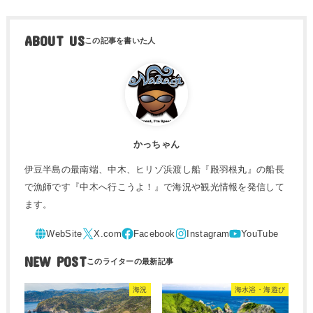
ABOUT US
かっちゃん
伊豆半島の最南端、中木、ヒリゾ浜渡し船『殿羽根丸』の船長
で漁師です『中木へ行こうよ！』で海況や観光情報を発信して
ます。
NEW POST
海況
海水浴・海遊び