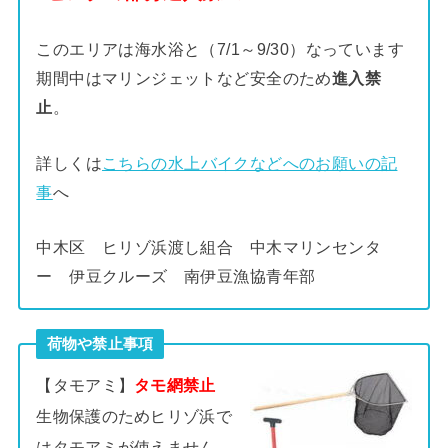
このエリアは海水浴と（7/1～9/30）なっています
期間中はマリンジェットなど安全のため
進入禁
止
。
詳しくは
こちらの水上バイクなどへのお願いの記
事
へ
中木区 ヒリゾ浜渡し組合 中木マリンセンタ
ー 伊豆クルーズ 南伊豆漁協青年部
荷物や禁止事項
【タモアミ】
タモ網禁止
生物保護のためヒリゾ浜で
はタモアミが使えません