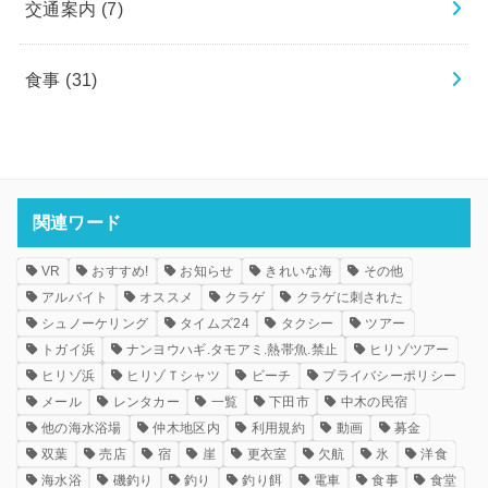
交通案内
(7)
食事
(31)
関連ワード
VR
おすすめ!
お知らせ
きれいな海
その他
アルバイト
オススメ
クラゲ
クラゲに刺された
シュノーケリング
タイムズ24
タクシー
ツアー
トガイ浜
ナンヨウハギ.タモアミ.熱帯魚.禁止
ヒリゾツアー
ヒリゾ浜
ヒリゾＴシャツ
ビーチ
プライバシーポリシー
メール
レンタカー
一覧
下田市
中木の民宿
他の海水浴場
仲木地区内
利用規約
動画
募金
双葉
売店
宿
崖
更衣室
欠航
氷
洋食
海水浴
磯釣り
釣り
釣り餌
電車
食事
食堂