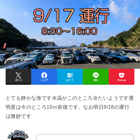
ポスト
シェア
はてブ
送る
Pocket
とても静かな海です水温がこのところ冷たいようです透
明度は今のところ10ｍ前後です、なお明日9/18の運行
は微妙です