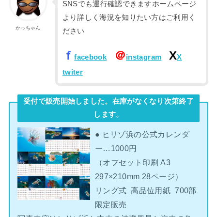
SNSでも運行確認できますホームページ
より詳しく海況を知りたい方はご利用く
かっちゃん
ださい
ｆ
＠
X
facebook
instagram
X
twiter
受付で販売開始しました。在庫がなくなり次第終了
します。
● ヒリゾ浜の公式カレンダ
ー…1000円
（オフセット印刷 A3
297×210mm 28ページ）
リング式 高品位用紙 700部
限定販売