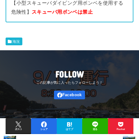
【小型スキューバダイビング用ボンベを使用する
危険性】
スキューバ用ボンベは禁止
海況
FOLLOW
ポスト
シェア
はてブ
送る
Pocket