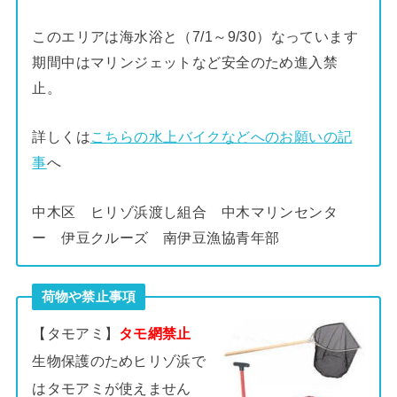
このエリアは海水浴と（7/1～9/30）なっています
期間中はマリンジェットなど安全のため進入禁
止。
詳しくは
こちらの水上バイクなどへのお願いの記
事
へ
中木区 ヒリゾ浜渡し組合 中木マリンセンタ
ー 伊豆クルーズ 南伊豆漁協青年部
荷物や禁止事項
【タモアミ】
タモ網禁止
生物保護のためヒリゾ浜で
はタモアミが使えません