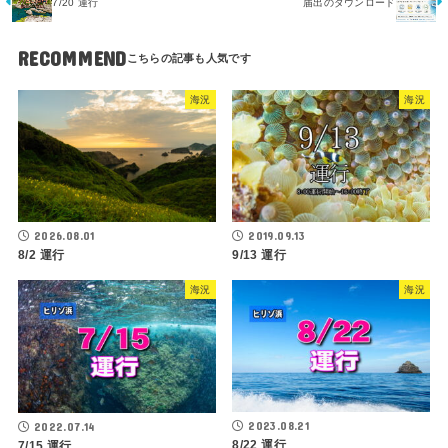
7/20 運行
届出のダウンロード
RECOMMEND
海況
海況
2026.08.01
2019.09.13
8/2 運行
9/13 運行
海況
海況
2023.08.21
2022.07.14
8/22 運行
7/15 運行