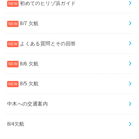
初めてのヒリゾ浜ガイド
8/7 欠航
よくある質問とその回答
8/6 欠航
8/5 欠航
中木への交通案内
8/4欠航