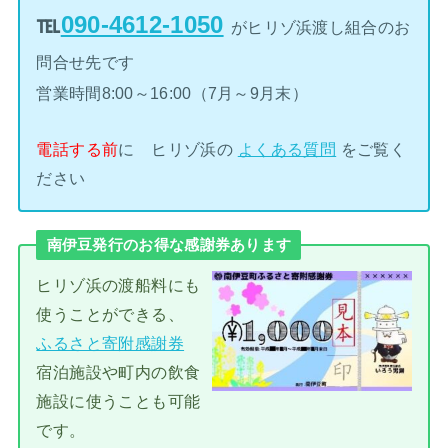
℡
090-4612-1050
がヒリゾ浜渡し組合のお
問合せ先です
営業時間8:00～16:00（7月～9月末）
電話する前
に ヒリゾ浜の
よくある質問
をご覧く
ださい
南伊豆発行のお得な感謝券あります
ヒリゾ浜の渡船料にも
使うことができる、
ふるさと寄附感謝券
宿泊施設や町内の飲食
施設に使うことも可能
です。