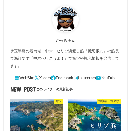
かっちゃん
伊豆半島の最南端、中木、ヒリゾ浜渡し船『殿羽根丸』の船長
で漁師です『中木へ行こうよ！』で海況や観光情報を発信して
ます。
NEW POST
海況
海水浴・海遊び