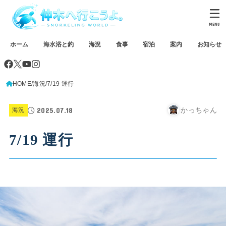
MENU
ホーム
海水浴と釣
海況
食事
宿泊
案内
お知らせ
HOME
海況
7/19 運行
2025.07.18
かっちゃん
海況
7/19 運行