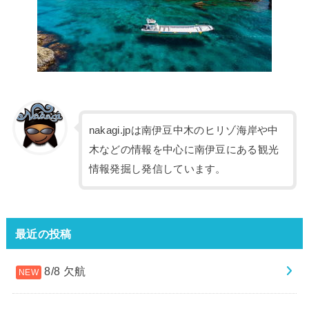
nakagi.jpは南伊豆中木のヒリゾ海岸や中
木などの情報を中心に南伊豆にある観光
情報発掘し発信しています。
最近の投稿
8/8 欠航