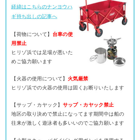
経緯はこちらのナンヨウハ
ギ持ち出しの記事へ
【荷物について】
台車の使
用禁止
ヒリゾ浜では足場が悪いた
めご協力願います
【火器の使用について】
火気厳禁
ヒリゾ浜での火器の使用は固くお断りいたします
【サップ・カヤック】
サップ・カヤック禁止
地区の取り決めで禁止になってます期間中は船の
往来が激しく遊泳者も多いいのでご協力願います