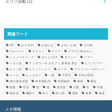
ヒリゾ浜船
(1)
関連ワード
VR
おすすめ!
お知らせ
きれいな海
その他
アルバイト
オススメ
クラゲ
クラゲに刺された
シュノーケリング
タイムズ24
タクシー
ツアー
トガイ浜
ナンヨウハギ.タモアミ.熱帯魚.禁止
ヒリゾツアー
ヒリゾ浜
ヒリゾＴシャツ
ビーチ
プライバシーポリシー
メール
レンタカー
一覧
下田市
中木の民宿
他の海水浴場
仲木地区内
利用規約
動画
募金
双葉
売店
宿
崖
更衣室
欠航
氷
洋食
海水浴
磯釣り
釣り
釣り餌
電車
食事
食堂
メタ情報