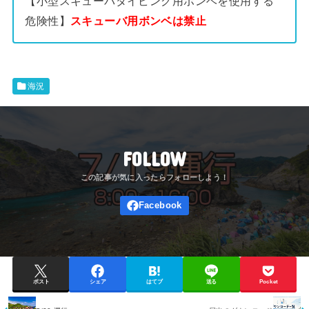
【小型スキューバダイビング用ボンベを使用する
危険性】
スキューバ用ボンベは禁止
海況
FOLLOW
ポスト
シェア
はてブ
送る
Pocket