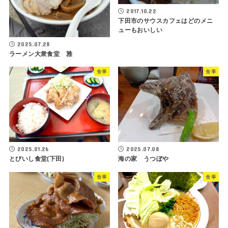
2017.10.22
下田市のサウスカフェはどのメニ
ューもおいしい
2025.07.28
ラーメン大衆食堂 雅
食事
食事
2025.07.08
2025.01.26
海の家 うつぼや
とびいし食堂(下田)
食事
食事