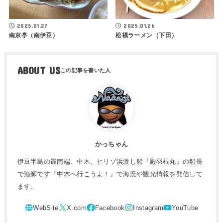
2025.01.27
2025.01.26
南京亭（南伊豆）
松福ラーメン（下田）
ABOUT US
かっちゃん
伊豆半島の最南端、中木、ヒリゾ浜渡し船『殿羽根丸』の船長
で漁師です『中木へ行こうよ！』で海況や観光情報を発信して
ます。