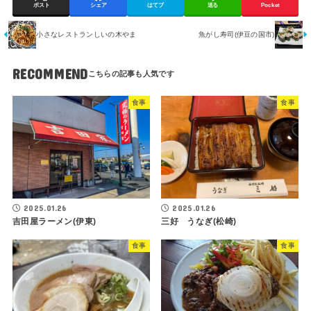
ポスト
シェア
はてブ
送る
Pocket
小さなレストランしいの木やま
魚がし寿司(伊豆の国市)
RECOMMEND
食事
食事
2025.01.26
2025.01.26
吉田屋ラーメン(伊東)
三好 うなぎ(松崎)
食事
食事