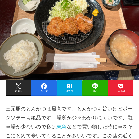
ポスト
シェア
はてブ
送る
Pocket
三元豚のとんかつは最高です、とんかつも旨いけどポー
クソテーも絶品です。場所が少々わかりにくいです、駐
車場が少ないので私は
東急
などで買い物した時に車をそ
こにとめて歩いてくることが多いいです。この店の近く