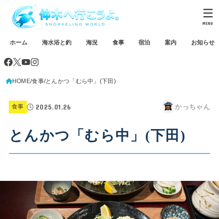
MENU
ホーム
海水浴と釣
海況
食事
宿泊
案内
お知らせ
HOME
食事
とんかつ「むら中」(下田)
2025.01.26
かっちゃん
食事
とんかつ「むら中」(下田)