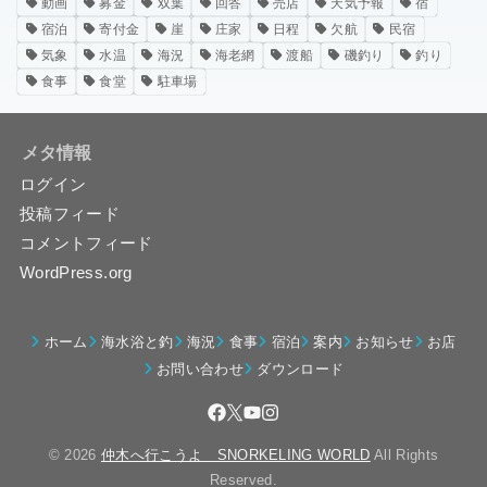
動画
募金
双葉
回答
売店
天気予報
宿
宿泊
寄付金
崖
庄家
日程
欠航
民宿
気象
水温
海況
海老網
渡船
磯釣り
釣り
食事
食堂
駐車場
メタ情報
ログイン
投稿フィード
コメントフィード
WordPress.org
ホーム
海水浴と釣
海況
食事
宿泊
案内
お知らせ
お店
お問い合わせ
ダウンロード
© 2026
仲木へ行こうよ SNORKELING WORLD
All Rights
Reserved.