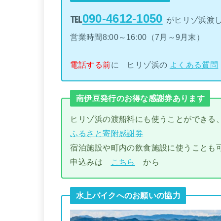
℡
090-4612-1050
がヒリゾ浜渡
営業時間8:00～16:00（7月～9月末）
電話する前
に ヒリゾ浜の
よくある質問
南伊豆発行のお得な感謝券あります
ヒリゾ浜の渡船料にも使うことができる
ふるさと寄附感謝券
宿泊施設や町内の飲食施設に使うことも
申込みは
こちら
から
水上バイクへのお願いの協力