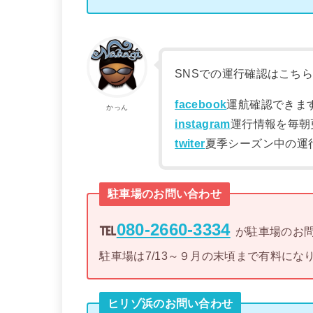
SNSでの運行確認はこち
facebook
運航確認できま
かっん
instagram
運行情報を毎朝
twiter
夏季シーズン中の運
駐車場のお問い合わせ
℡
080-2660-3334
が駐車場のお
駐車場は7/13～９月の末頃まで有料にな
ヒリゾ浜のお問い合わせ